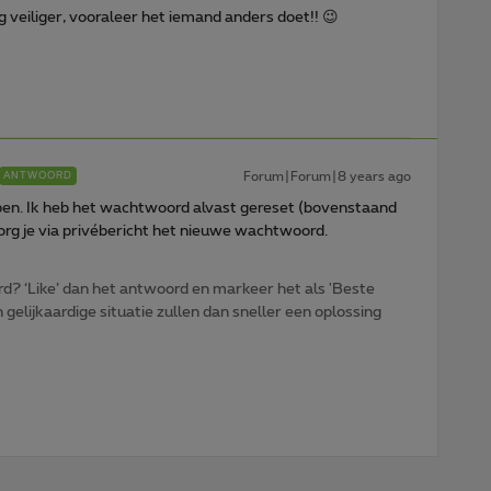
 veiliger, vooraleer het iemand anders doet!! 😉
Forum|Forum|8 years ago
ANTWOORD
lopen. Ik heb het wachtwoord alvast gereset (bovenstaand
org je via privébericht het nieuwe wachtwoord.
d? ‘Like’ dan het antwoord en markeer het als 'Beste
gelijkaardige situatie zullen dan sneller een oplossing