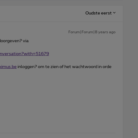
Oudste eerst
Forum|Forum|8 years ago
 doorgeven? via
conversation?with=51679
ximus.be
inloggen? om te zien of het wachtwoord in orde