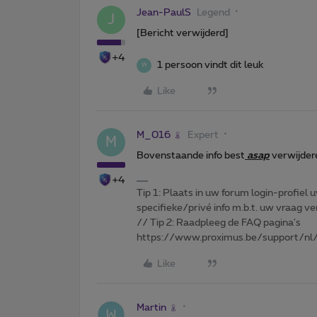
Jean-PaulS
Legend
J
[Bericht verwijderd]
+4
1 persoon vindt dit leuk
W
Like
M_016
Expert
M
Bovenstaande info best
asap
verwijder
+4
Tip 1: Plaats in uw forum login-profiel u
specifieke/privé info m.b.t. uw vraag
// Tip 2: Raadpleeg de FAQ pagina's
https://www.proximus.be/support/nl/
Like
Martin