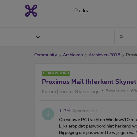
Packs
Community
Archieven
Archieven 2018
Proxi
BEANTWOORD
Proximus Mail (h)erkent Skynet
5 reacties
63
Forum|Forum|8 years ago
J-PM
Apprentice
J
Op nieuwe PC trachten Windows10 mail 
Lijkt erop dat paswoord niet herkend wo
Bij poging om paswoord te wijzigen vi