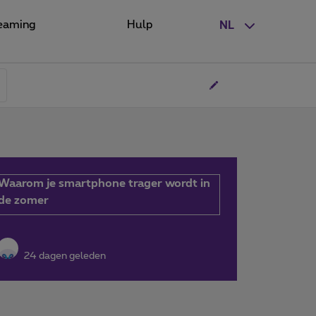
eaming
Hulp
NL
Waarom je smartphone trager wordt in
de zomer
24 dagen geleden