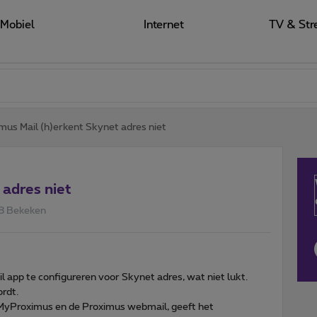
Mobiel
Internet
TV & Str
mus Mail (h)erkent Skynet adres niet
 adres niet
8 Bekeken
app te configureren voor Skynet adres, wat niet lukt.
rdt.
a MyProximus en de Proximus webmail, geeft het