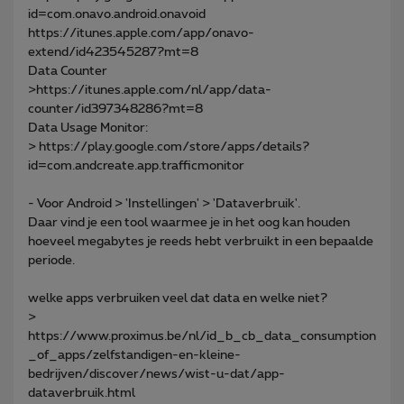
id=com.onavo.android.onavoid
https://itunes.apple.com/app/onavo-
extend/id423545287?mt=8
Data Counter
>https://itunes.apple.com/nl/app/data-
counter/id397348286?mt=8
Data Usage Monitor:
> https://play.google.com/store/apps/details?
id=com.andcreate.app.trafficmonitor
- Voor Android > 'Instellingen' > 'Dataverbruik'.
Daar vind je een tool waarmee je in het oog kan houden
hoeveel megabytes je reeds hebt verbruikt in een bepaalde
periode.
welke apps verbruiken veel dat data en welke niet?
>
https://www.proximus.be/nl/id_b_cb_data_consumption
_of_apps/zelfstandigen-en-kleine-
bedrijven/discover/news/wist-u-dat/app-
dataverbruik.html