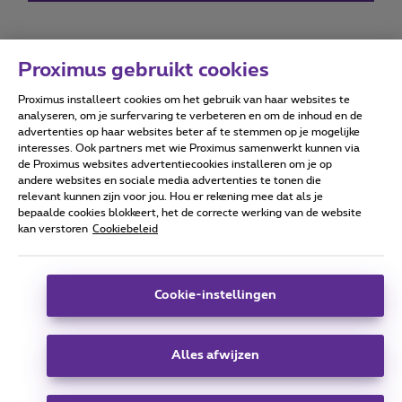
Proximus gebruikt cookies
Proximus installeert cookies om het gebruik van haar websites te
Forumvoorwaarden
Accessibility statement
analyseren, om je surfervaring te verbeteren en om de inhoud en de
advertenties op haar websites beter af te stemmen op je mogelijke
interesses. Ook partners met wie Proximus samenwerkt kunnen via
de Proximus websites advertentiecookies installeren om je op
andere websites en sociale media advertenties te tonen die
relevant kunnen zijn voor jou. Hou er rekening mee dat als je
Alle rechten voorbehouden. ©
2026
Proximus
bepaalde cookies blokkeert, het de correcte werking van de website
kan verstoren
Cookiebeleid
Algemene voorwaarden, consumenteninfo
Prijslijst en tarieven
Toegankelijkheid
Privacy
Cookiebeleid
Cookie manager
Bedrijfsgegevens
Deze website is gecreëerd en wordt beheerd conform het
Cookie-instellingen
Belgisch recht.
Koning Albert II-laan 27 - B-1030 Brussel.
Alles afwijzen
Carrier & Wholesale Solutions