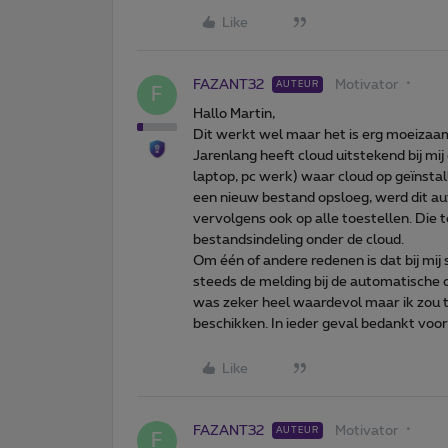
Like
FAZANT32
Motivator
AUTEUR
F
Hallo Martin,
Dit werkt wel maar het is erg moeizaa
Jarenlang heeft cloud uitstekend bij mij
laptop, pc werk) waar cloud op geïnstal
een nieuw bestand opsloeg, werd dit au
vervolgens ook op alle toestellen. Die
bestandsindeling onder de cloud.
Om één of andere redenen is dat bij mij 
steeds de melding bij de automatische ov
was zeker heel waardevol maar ik zou 
beschikken. In ieder geval bedankt voo
Like
FAZANT32
Motivator
AUTEUR
F