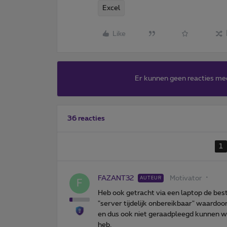
Excel
Like
Er kunnen geen reacties me
36 reacties
1
FAZANT32
Motivator
AUTEUR
F
Heb ook getracht via een laptop de bes
"server tijdelijk onbereikbaar" waardo
en dus ook niet geraadpleegd kunnen wo
heb.