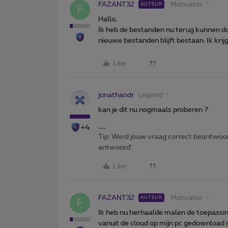
FAZANT32
Motivator
AUTEUR
F
Hallo,
Ik heb de bestanden nu terug kunnen d
nieuwe bestanden blijft bestaan. Ik krij
Like
jonathandr
Legend
kan je dit nu nogmaals proberen ?
+4
Tip: Werd jouw vraag correct beantwoor
antwoord'.
Like
FAZANT32
Motivator
AUTEUR
F
Ik heb nu herhaalde malen de toepassin
vanuit de cloud op mijn pc gedownload