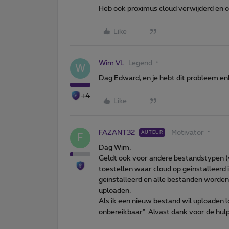
Heb ook proximus cloud verwijderd en o
Like
Wim VL
Legend
W
Dag Edward, en je hebt dit probleem enk
+4
Like
FAZANT32
Motivator
AUTEUR
F
Dag Wim,
Geldt ook voor andere bestandstypen (w
toestellen waar cloud op geinstalleerd 
geinstalleerd en alle bestanden worden
uploaden.
Als ik een nieuw bestand wil uploaden lo
onbereikbaar". Alvast dank voor de hulp