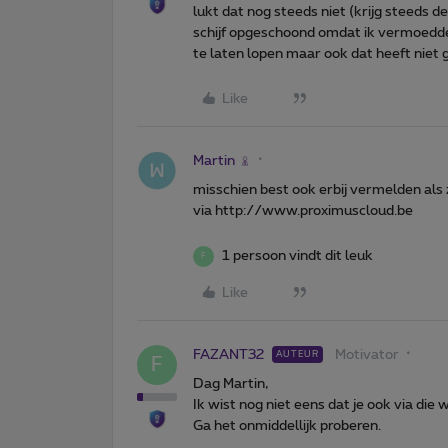
lukt dat nog steeds niet (krijg steeds d
schijf opgeschoond omdat ik vermoedde 
te laten lopen maar ook dat heeft niet 
Like
Martin
misschien best ook erbij vermelden als z
via http://www.proximuscloud.be
1 persoon vindt dit leuk
F
Like
FAZANT32
Motivator
AUTEUR
F
Dag Martin,
Ik wist nog niet eens dat je ook via di
Ga het onmiddellijk proberen.