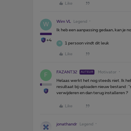
Like
Wim VL
Legend
W
Ik heb een aanpassing gedaan, kan je n
+4
1 persoon vindt dit leuk
W
Like
FAZANT32
Motivator
AUTEUR
F
Helaas werkt het nog steeds niet. Ik h
resultaat bij uploaden nieuw bestand : "s
verwijderen en dan terug installeren ?
Like
jonathandr
Legend