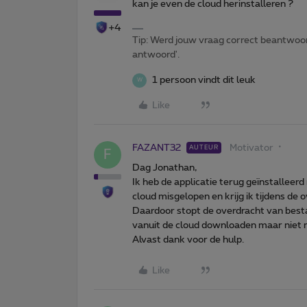
kan je even de cloud herinstalleren ?
+4
Tip: Werd jouw vraag correct beantwoor
antwoord'.
1 persoon vindt dit leuk
W
Like
FAZANT32
Motivator
AUTEUR
F
Dag Jonathan,
Ik heb de applicatie terug geïnstalleer
cloud misgelopen en krijg ik tijdens de o
Daardoor stopt de overdracht van bestan
vanuit de cloud downloaden maar niet 
Alvast dank voor de hulp.
Like