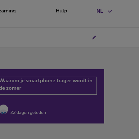
eaming
Hulp
NL
Waarom je smartphone trager wordt in
de zomer
22 dagen geleden