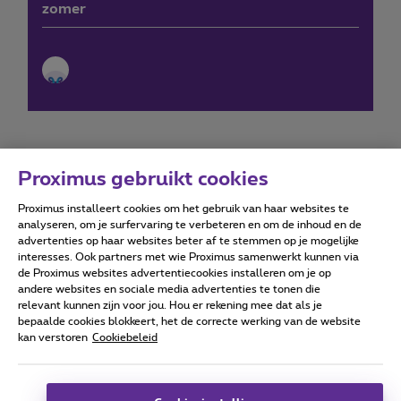
zomer
Proximus gebruikt cookies
Proximus installeert cookies om het gebruik van haar websites te
Forumvoorwaarden
Accessibility statement
analyseren, om je surfervaring te verbeteren en om de inhoud en de
advertenties op haar websites beter af te stemmen op je mogelijke
interesses. Ook partners met wie Proximus samenwerkt kunnen via
de Proximus websites advertentiecookies installeren om je op
andere websites en sociale media advertenties te tonen die
relevant kunnen zijn voor jou. Hou er rekening mee dat als je
Alle rechten voorbehouden. ©
2026
Proximus
bepaalde cookies blokkeert, het de correcte werking van de website
kan verstoren
Cookiebeleid
Algemene voorwaarden, consumenteninfo
Prijslijst en tarieven
Toegankelijkheid
Privacy
Cookiebeleid
Cookie manager
Bedrijfsgegevens
Deze website is gecreëerd en wordt beheerd conform het