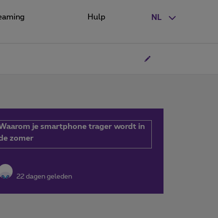
eaming
Hulp
NL
Waarom je smartphone trager wordt in
de zomer
22 dagen geleden