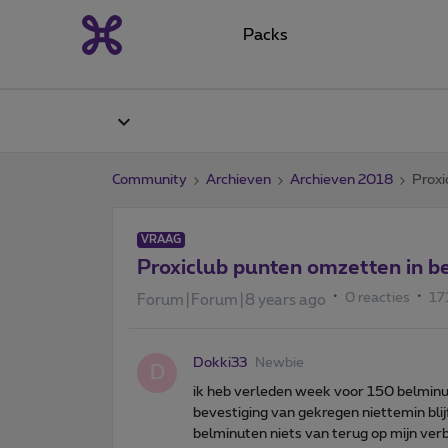
Packs
Community
Archieven
Archieven 2018
Proxi
VRAAG
Proxiclub punten omzetten in b
0 reacties
17
Forum|Forum|8 years ago
Dokki33
Newbie
D
ik heb verleden week voor 150 belminu
bevestiging van gekregen niettemin blijf
belminuten niets van terug op mijn verb