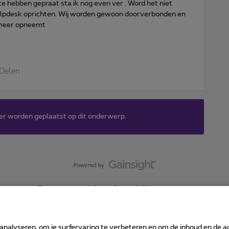
te hebben gepraat sta ik nog even ver . Word het niet
e helpdesk oprichten. Wij worden gewoon doorverbonden en
 meer opneemt
Delen
er worden geplaatst op dit onderwerp.
Forumvoorwaarden
Accessibility statement
 analyseren, om je surfervaring te verbeteren en om de inhoud en de 