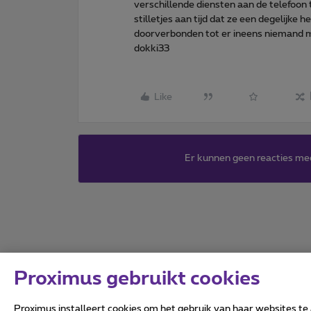
verschillende diensten aan de telefoon 
stilletjes aan tijd dat ze een degelijk
doorverbonden tot er ineens niemand
dokki33
Like
Er kunnen geen reacties me
Proximus gebruikt cookies
Proximus installeert cookies om het gebruik van haar websites te