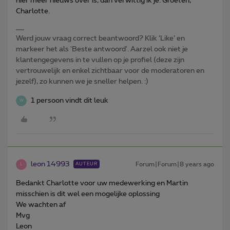
hier meer nieuws over is, dan verwittig ik je. Groeten,
Charlotte.
Werd jouw vraag correct beantwoord? Klik ‘Like’ en
markeer het als 'Beste antwoord'. Aarzel ook niet je
klantengegevens in te vullen op je profiel (deze zijn
vertrouwelijk en enkel zichtbaar voor de moderatoren en
jezelf), zo kunnen we je sneller helpen. :)
1 persoon vindt dit leuk
W
leon 14993
Forum|Forum|8 years ago
AUTEUR
L
Bedankt Charlotte voor uw medewerking en Martin
misschien is dit wel een mogelijke oplossing
We wachten af
Mvg
Leon