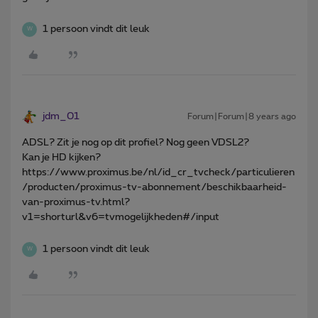
1 persoon vindt dit leuk
W
jdm_01
Forum|Forum|8 years ago
ADSL? Zit je nog op dit profiel? Nog geen VDSL2?
Kan je HD kijken?
https://www.proximus.be/nl/id_cr_tvcheck/particulieren
/producten/proximus-tv-abonnement/beschikbaarheid-
van-proximus-tv.html?
v1=shorturl&v6=tvmogelijkheden#/input
1 persoon vindt dit leuk
W