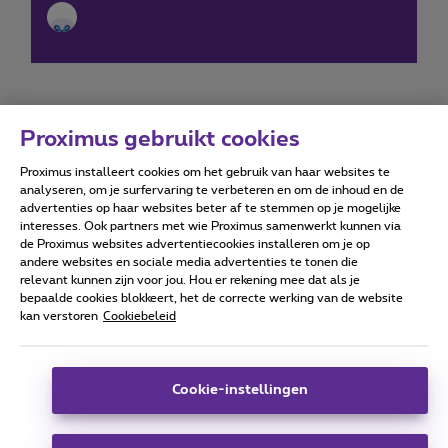
Proximus gebruikt cookies
Proximus installeert cookies om het gebruik van haar websites te
Forumvoorwaarden
Accessibility statement
analyseren, om je surfervaring te verbeteren en om de inhoud en de
advertenties op haar websites beter af te stemmen op je mogelijke
interesses. Ook partners met wie Proximus samenwerkt kunnen via
de Proximus websites advertentiecookies installeren om je op
andere websites en sociale media advertenties te tonen die
relevant kunnen zijn voor jou. Hou er rekening mee dat als je
Alle rechten voorbehouden. ©
2026
Proximus
bepaalde cookies blokkeert, het de correcte werking van de website
kan verstoren
Cookiebeleid
Algemene voorwaarden, consumenteninfo
Prijslijst en tarieven
Toegankelijkheid
Privacy
Cookiebeleid
Cookie manager
Bedrijfsgegevens
Deze website is gecreëerd en wordt beheerd conform het
Cookie-instellingen
Belgisch recht.
Koning Albert II-laan 27 - B-1030 Brussel.