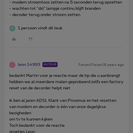
- modem stroomloos zetten na 5 seconden terug opzetten
- wachten tot "dsl" lampje continu blijft branden
- decoder terug onder stroom zetten.
1 persoon vindt dit leuk
W
leon 14993
Forum|Forum|8 years ago
AUTEUR
L
bedankt Martin voor je reactie maar de tip die u aanbrengt
hebben we al meerdere malen geprobeerd zelfs een factory
reset van de decorder helpt niet
ik ben al jaren ADSL Klant van Proximus en het resetten
van modem en decorder is één van onze dagelijkse
bezigheden
om tv te kunnen kijken
Toch bedankt voor de reactie
groetjes Leon