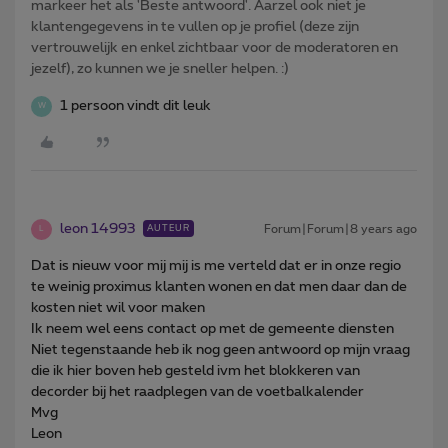
markeer het als 'Beste antwoord'. Aarzel ook niet je
klantengegevens in te vullen op je profiel (deze zijn
vertrouwelijk en enkel zichtbaar voor de moderatoren en
jezelf), zo kunnen we je sneller helpen. :)
1 persoon vindt dit leuk
W
leon 14993
Forum|Forum|8 years ago
AUTEUR
L
Dat is nieuw voor mij mij is me verteld dat er in onze regio
te weinig proximus klanten wonen en dat men daar dan de
kosten niet wil voor maken
Ik neem wel eens contact op met de gemeente diensten
Niet tegenstaande heb ik nog geen antwoord op mijn vraag
die ik hier boven heb gesteld ivm het blokkeren van
decorder bij het raadplegen van de voetbalkalender
Mvg
Leon