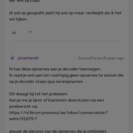
der wel bij staat.
dr pol op geografic pakt hij wel op maar verdwijnt als ik het
wil kijken
jonathandr
Forum|Forum|9 years ago
Ik kan deze opnames aan je decoder toevoegen.
Ik raad je wel aan om voorlopig geen opnames te wissen die
op je decoder staan qua serieopnames.
Dit draagt bij tot het probleem.
Kan je me je lijnnr of klantennr doorsturen via een
pivébericht via
https://nl.forum.proximus.be/inbox/conversation?
with=51679 ?
alsook de datums van de opnames die je ontbreekt.