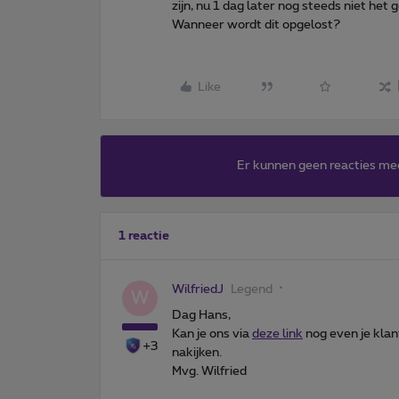
zijn, nu 1 dag later nog steeds niet het 
Wanneer wordt dit opgelost?
Like
Er kunnen geen reacties me
1 reactie
WilfriedJ
Legend
W
Dag Hans,
Kan je ons via
deze link
nog even je kla
+3
nakijken.
Mvg. Wilfried