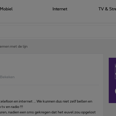
Mobiel
Internet
TV & Str
emen met de lijn
 Bekeken
elefoon en internet ... We kunnen dus niet zelf bellen en
v en radio !!!
e duren, nadien een sms gekregen dat het euvel zou opgelost