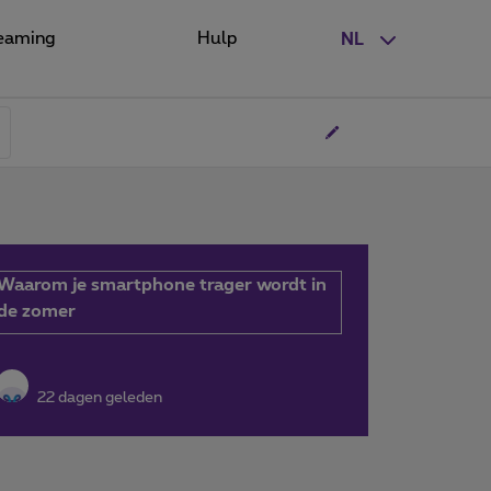
eaming
Hulp
NL
Waarom je smartphone trager wordt in
de zomer
22 dagen geleden