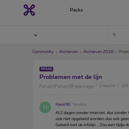
Packs
Community
Archieven
Archieven 2018
Probl
VRAAG
Problemen met de lijn
1 reactie
128
Forum|Forum|8 years ago
Hans96
Newbie
H
Al 2 dagen zonder internet, dus zonder t
ook niet opgebeld worden, dus ook geen t
Gebeld met de infolijn ... Zou een tijdj