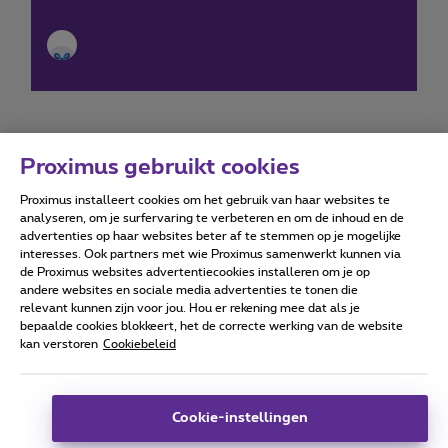
Proximus gebruikt cookies
Proximus installeert cookies om het gebruik van haar websites te
Forumvoorwaarden
Accessibility statement
analyseren, om je surfervaring te verbeteren en om de inhoud en de
advertenties op haar websites beter af te stemmen op je mogelijke
interesses. Ook partners met wie Proximus samenwerkt kunnen via
de Proximus websites advertentiecookies installeren om je op
andere websites en sociale media advertenties te tonen die
relevant kunnen zijn voor jou. Hou er rekening mee dat als je
Alle rechten voorbehouden. ©
2026
Proximus
bepaalde cookies blokkeert, het de correcte werking van de website
kan verstoren
Cookiebeleid
Algemene voorwaarden, consumenteninfo
Prijslijst en tarieven
Toegankelijkheid
Privacy
Cookiebeleid
Cookie manager
Bedrijfsgegevens
Deze website is gecreëerd en wordt beheerd conform het
Cookie-instellingen
Belgisch recht.