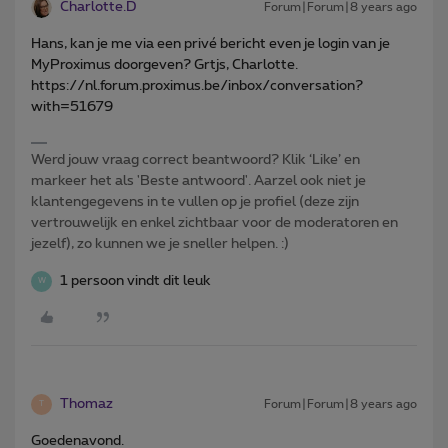
Charlotte.D
Forum|Forum|8 years ago
Hans, kan je me via een privé bericht even je login van je
MyProximus doorgeven? Grtjs, Charlotte.
https://nl.forum.proximus.be/inbox/conversation?
with=51679
Werd jouw vraag correct beantwoord? Klik ‘Like’ en
markeer het als 'Beste antwoord'. Aarzel ook niet je
klantengegevens in te vullen op je profiel (deze zijn
vertrouwelijk en enkel zichtbaar voor de moderatoren en
jezelf), zo kunnen we je sneller helpen. :)
1 persoon vindt dit leuk
W
Thomaz
Forum|Forum|8 years ago
T
Goedenavond.