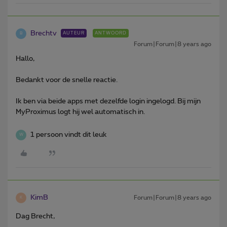
Brechtv
AUTEUR
ANTWOORD
B
Forum|Forum|8 years ago
Hallo,
Bedankt voor de snelle reactie.
Ik ben via beide apps met dezelfde login ingelogd. Bij mijn
MyProximus logt hij wel automatisch in.
1 persoon vindt dit leuk
W
KimB
Forum|Forum|8 years ago
K
Dag Brecht,