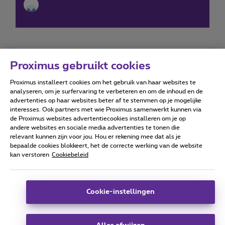
Proximus gebruikt cookies
Proximus installeert cookies om het gebruik van haar websites te
Forumvoorwaarden
Accessibility statement
analyseren, om je surfervaring te verbeteren en om de inhoud en de
advertenties op haar websites beter af te stemmen op je mogelijke
interesses. Ook partners met wie Proximus samenwerkt kunnen via
de Proximus websites advertentiecookies installeren om je op
andere websites en sociale media advertenties te tonen die
relevant kunnen zijn voor jou. Hou er rekening mee dat als je
Alle rechten voorbehouden. ©
2026
Proximus
bepaalde cookies blokkeert, het de correcte werking van de website
kan verstoren
Cookiebeleid
Algemene voorwaarden, consumenteninfo
Prijslijst en tarieven
Toegankelijkheid
Privacy
Cookiebeleid
Cookie manager
Bedrijfsgegevens
Deze website is gecreëerd en wordt beheerd conform het
Cookie-instellingen
Belgisch recht.
Koning Albert II-laan 27 - B-1030 Brussel.