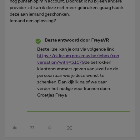
nog punten op m'n account. Doordat ik nu bij een andere
provider zit kan ik deze niet meer gebruiken, graag had ik
deze aan iemand geschonken.
Iemand een oplossing?
Beste antwoord door
FreyaVR
Beste Ilse, kan je ons via volgende link
https://nl.forum.proximus.be/inbox/con
versation?with=51679
de betrokken
klantennummers geven van jezelf en de
persoon aan wie je deze wenst te
schenken. Dan kijk ik na of we daar
verder het nodige voor kunnen doen.
Groetjes Freya