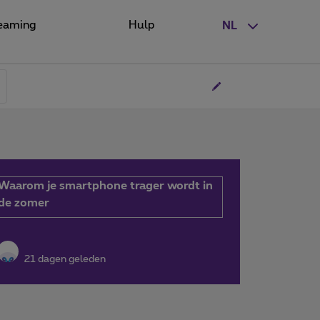
eaming
Hulp
NL
Waarom je smartphone trager wordt in
de zomer
21 dagen geleden