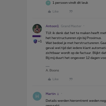
1 persoon vindt dit leuk
W
Like
Antoon1
Grand Master
TUI: ik denk dat het te maken heeft me
het herstructureren zijn bij Proximus.
+1
Wat bedoel je met herstructureren. Gaa
geval wel tijd dat iedere klant automat
zichtbaar wordt op de factuur. Blijkt d
Bij mij duurt het ongeveer 12 dagen vo
A. Boons
Like
Martin
Details werden hieromtrent weden nog n
gemaakt.