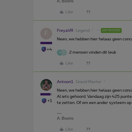
A. Boons
Like
FreyaVR
Legend
ANTWOORD
F
Neen, we hebben hier helaas geen concr
+4
2 mensen vinden dit leuk
W
O
Like
Antoon1
Grand Master
Neen, we hebben hier helaas geen concr
Al iets gehoord. Vandaag zijn 425 punte
+1
te zetten. Of om een ander systeem op
A. Boons
Like