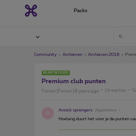
Packs
Community
Archieven
Archieven 2018
Prem
BEANTWOORD
Premium club punten
13 reacties
5
Forum|Forum|8 years ago
Annick sprengers
Apprentice
A
Hoelang duurt het voor je de punten van