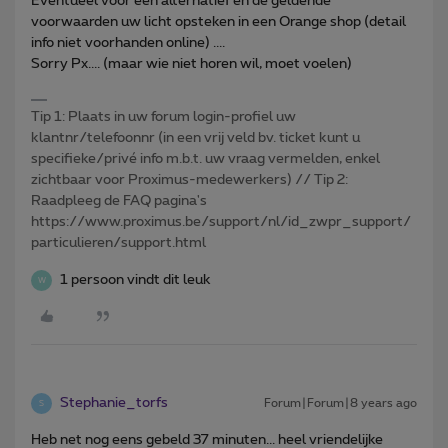
Eventueel voor een alternatief en de geldende
voorwaarden uw licht opsteken in een Orange shop (detail
info niet voorhanden online) ....
Sorry Px.... (maar wie niet horen wil, moet voelen)
Tip 1: Plaats in uw forum login-profiel uw
klantnr/telefoonnr (in een vrij veld bv. ticket kunt u
specifieke/privé info m.b.t. uw vraag vermelden, enkel
zichtbaar voor Proximus-medewerkers) // Tip 2:
Raadpleeg de FAQ pagina's
https://www.proximus.be/support/nl/id_zwpr_support/
particulieren/support.html
1 persoon vindt dit leuk
W
Stephanie_torfs
Forum|Forum|8 years ago
S
Heb net nog eens gebeld 37 minuten... heel vriendelijke