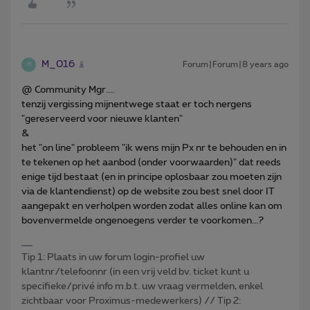
M_016
Forum|Forum|8 years ago
M
@ Community Mgr....
tenzij vergissing mijnentwege staat er toch nergens
"gereserveerd voor nieuwe klanten"
&
het "on line" probleem "ik wens mijn Px nr te behouden en in
te tekenen op het aanbod (onder voorwaarden)" dat reeds
enige tijd bestaat (en in principe oplosbaar zou moeten zijn
via de klantendienst) op de website zou best snel door IT
aangepakt en verholpen worden zodat alles online kan om
bovenvermelde ongenoegens verder te voorkomen...?
Tip 1: Plaats in uw forum login-profiel uw
klantnr/telefoonnr (in een vrij veld bv. ticket kunt u
specifieke/privé info m.b.t. uw vraag vermelden, enkel
zichtbaar voor Proximus-medewerkers) // Tip 2: