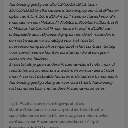
Aanbieding geldig van 25/02/2018 19:01 t.e.m.
15/03/2018 bij elke nieuwe intekening op een DataPhone-
optie van € 5, € 10, € 20 of € 25* (web exclusief) voor 24
maanden en een Mobilus M, Mobilus L, Mobilus FullControl M
of Mobilus FullControl M naar keuze (vanaf € 26,99) van
onbepaalde duur. Bij beëindiging binnen de 24 maanden is
een restwaarde verschuldigd voor het toestel
overeenkomstig de aflossingstabel in het contract. Geldig
voor zowel nieuwe klanten als klanten die al een gsm-
abonnement hebben.
1 toestel als je geen andere Proximus-dienst hebt, max. 3
toestellen als je minstens 1 andere Proximus-dienst hebt
(min. 4 correct betaalde facturen in de laatste 6 maanden).
Aanbieding geldig zolang de voorraad strekt. Aanbieding
niet cumuleerbaar met andere Proximus-promoties.
Tip 1: Plaats in uw forum login-profiel uw
klantnr/telefoonnr (in een vrij veld bv. ticket kunt u
specifieke/privé info m.b.t. uw vraag vermelden, enkel
zichtbaar voor Proximus-medewerkers) // Tip 2:
Raadpleeg de FAQ pagina's