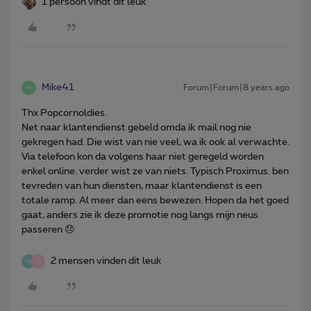
1 persoon vindt dit leuk
Mike41
Forum|Forum|8 years ago
M
Thx Popcornoldies.
Net naar klantendienst gebeld omda ik mail nog nie
gekregen had. Die wist van nie veel, wa ik ook al verwachte.
Via telefoon kon da volgens haar niet geregeld worden
enkel online. verder wist ze van niets. Typisch Proximus. ben
tevreden van hun diensten, maar klantendienst is een
totale ramp. Al meer dan eens bewezen. Hopen da het goed
gaat, anders zie ik deze promotie nog langs mijn neus
passeren 😞
2 mensen vinden dit leuk
W
F