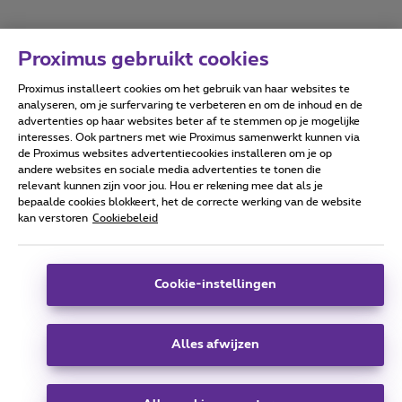
Proximus gebruikt cookies
Proximus installeert cookies om het gebruik van haar websites te
Forumvoorwaarden
Accessibility statement
analyseren, om je surfervaring te verbeteren en om de inhoud en de
advertenties op haar websites beter af te stemmen op je mogelijke
interesses. Ook partners met wie Proximus samenwerkt kunnen via
de Proximus websites advertentiecookies installeren om je op
andere websites en sociale media advertenties te tonen die
relevant kunnen zijn voor jou. Hou er rekening mee dat als je
Alle rechten voorbehouden. ©
2026
Proximus
bepaalde cookies blokkeert, het de correcte werking van de website
kan verstoren
Cookiebeleid
Algemene voorwaarden, consumenteninfo
Prijslijst en tarieven
Toegankelijkheid
Privacy
Cookiebeleid
Cookie manager
Bedrijfsgegevens
Deze website is gecreëerd en wordt beheerd conform het
Cookie-instellingen
Belgisch recht.
Koning Albert II-laan 27 - B-1030 Brussel.
Alles afwijzen
Carrier & Wholesale Solutions