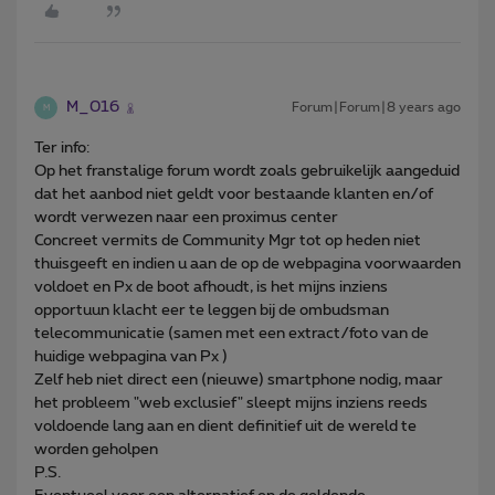
M_016
Forum|Forum|8 years ago
M
Ter info:
Op het franstalige forum wordt zoals gebruikelijk aangeduid
dat het aanbod niet geldt voor bestaande klanten en/of
wordt verwezen naar een proximus center
Concreet vermits de Community Mgr tot op heden niet
thuisgeeft en indien u aan de op de webpagina voorwaarden
voldoet en Px de boot afhoudt, is het mijns inziens
opportuun klacht eer te leggen bij de ombudsman
telecommunicatie (samen met een extract/foto van de
huidige webpagina van Px )
Zelf heb niet direct een (nieuwe) smartphone nodig, maar
het probleem "web exclusief" sleept mijns inziens reeds
voldoende lang aan en dient definitief uit de wereld te
worden geholpen
P.S.