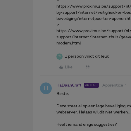
>
https://www.proximus.be/support/nl
bij-support/internet/veiligheid-en-b
beveiliging/internetpoorten-openen.h
>
https://www.proximus.be/support/nl/
support/internet/internet-thuis/gea
modem.html
1 persoon vindt dit leuk
W
Like
HaDaanCraft
Apprentice
AUTEUR
H
Beste,
Deze staat al op een lage beveiliging, 
webserver. Helaas wil dit niet werken...
Heeft iemand enige suggesties?