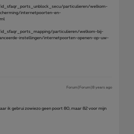
/id_sfaqr_ports_unblock_secu/particulieren/welkom-
escherming/internetpoorten-en-
tml
id_sfaqr_ports_mapping/particulieren/welkom-bij-
vanceerde-instellingen/internetpoorten-openen-op-uw-
Forum|Forum|8 years ago
maar ik gebrui zowiezo geen poort 80, maar 82 voor mijn