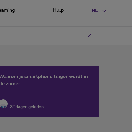
eaming
Hulp
NL
Waarom je smartphone trager wordt in
de zomer
22 dagen geleden