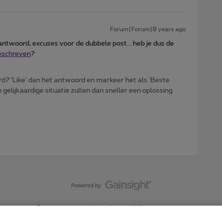
Forum|Forum|8 years ago
n antwoord, excuses voor de dubbele post... heb je dus de
beschreven
?
d? ‘Like’ dan het antwoord en markeer het als 'Beste
gelijkaardige situatie zullen dan sneller een oplossing
Forumvoorwaarden
Accessibility statement