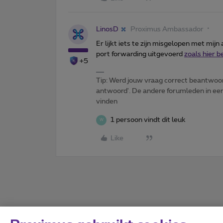
LinosD
Proximus Ambassador
Er lijkt iets te zijn misgelopen met mij
port forwarding uitgevoerd
zoals hier 
+5
Tip: Werd jouw vraag correct beantwoor
antwoord'. De andere forumleden in een 
vinden
1 persoon vindt dit leuk
W
Like