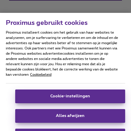
Proximus gebruikt cookies
Proximus installeert cookies om het gebruik van haar websites te
Forumvoorwaarden
Accessibility statement
analyseren, om je surfervaring te verbeteren en om de inhoud en de
advertenties op haar websites beter af te stemmen op je mogelijke
interesses. Ook partners met wie Proximus samenwerkt kunnen via
de Proximus websites advertentiecookies installeren om je op
andere websites en sociale media advertenties te tonen die
relevant kunnen zijn voor jou. Hou er rekening mee dat als je
Alle rechten voorbehouden. ©
2026
Proximus
bepaalde cookies blokkeert, het de correcte werking van de website
kan verstoren
Cookiebeleid
Algemene voorwaarden, consumenteninfo
Prijslijst en tarieven
Toegankelijkheid
Privacy
Cookiebeleid
Cookie manager
Bedrijfsgegevens
Deze website is gecreëerd en wordt beheerd conform het
Cookie-instellingen
Belgisch recht.
Koning Albert II-laan 27 - B-1030 Brussel.
Alles afwijzen
Carrier & Wholesale Solutions