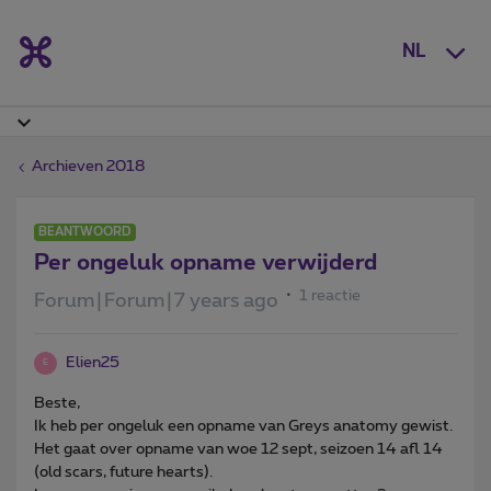
NL
Archieven 2018
BEANTWOORD
Per ongeluk opname verwijderd
1 reactie
Forum|Forum|7 years ago
Elien25
E
Beste,
Ik heb per ongeluk een opname van Greys anatomy gewist.
Het gaat over opname van woe 12 sept, seizoen 14 afl 14
(old scars, future hearts).