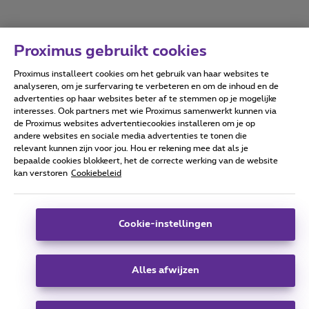
Proximus gebruikt cookies
Proximus installeert cookies om het gebruik van haar websites te
Forumvoorwaarden
Accessibility statement
analyseren, om je surfervaring te verbeteren en om de inhoud en de
advertenties op haar websites beter af te stemmen op je mogelijke
interesses. Ook partners met wie Proximus samenwerkt kunnen via
de Proximus websites advertentiecookies installeren om je op
andere websites en sociale media advertenties te tonen die
relevant kunnen zijn voor jou. Hou er rekening mee dat als je
Alle rechten voorbehouden. ©
2026
Proximus
bepaalde cookies blokkeert, het de correcte werking van de website
kan verstoren
Cookiebeleid
Algemene voorwaarden, consumenteninfo
Prijslijst en tarieven
Toegankelijkheid
Privacy
Cookiebeleid
Cookie manager
Bedrijfsgegevens
Deze website is gecreëerd en wordt beheerd conform het
Cookie-instellingen
Belgisch recht.
Koning Albert II-laan 27 - B-1030 Brussel.
Alles afwijzen
Carrier & Wholesale Solutions