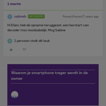
1 reactie
sabineb
Forum|Forum|7 years ago
ANTWOORD
S
Hi Elien, heb de opname teruggezet, een herstart van
decoder mss noodzakelijk; Mvg Sabine
1 persoon vindt dit leuk
W
Waarom je smartphone trager wordt in de
zomer