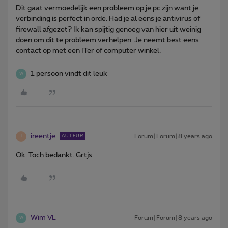
Dit gaat vermoedelijk een probleem op je pc zijn want je
verbinding is perfect in orde. Had je al eens je antivirus of
firewall afgezet? Ik kan spijtig genoeg van hier uit weinig
doen om dit te probleem verhelpen. Je neemt best eens
contact op met een ITer of computer winkel.
1 persoon vindt dit leuk
W
ireentje
Forum|Forum|8 years ago
AUTEUR
I
Ok. Toch bedankt. Grtjs
Wim VL
Forum|Forum|8 years ago
W