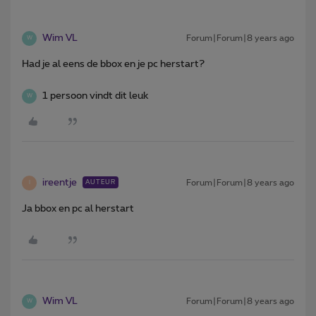
Wim VL
Forum|Forum|8 years ago
W
Had je al eens de bbox en je pc herstart?
1 persoon vindt dit leuk
W
ireentje
Forum|Forum|8 years ago
AUTEUR
I
Ja bbox en pc al herstart
Wim VL
Forum|Forum|8 years ago
W