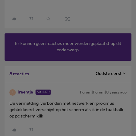
Er kunnen geen reacties meer worden geplaatst op dit
onderwerp.
Oudste eerst
8 reacties
ireentje
Forum|Forum|8 years ago
AUTEUR
I
De vermelding 'verbonden met netwerk en 'proximus
geblokkeerd' verschijnt op het scherm als ik in de taakbalk
op pc scherm klik