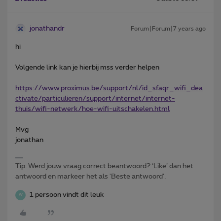
jonathandr
Forum|Forum|7 years ago
hi
Volgende link kan je hierbij mss verder helpen
https://www.proximus.be/support/nl/id_sfaqr_wifi_dea
ctivate/particulieren/support/internet/internet-
thuis/wifi-netwerk/hoe-wifi-uitschakelen.html
Mvg
jonathan
Tip: Werd jouw vraag correct beantwoord? ‘Like’ dan het
antwoord en markeer het als 'Beste antwoord'.
1 persoon vindt dit leuk
W