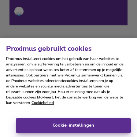
Proximus gebruikt cookies
Proximus installeert cookies om het gebruik van haar websites te
Forumvoorwaarden
Accessibility statement
analyseren, om je surfervaring te verbeteren en om de inhoud en de
advertenties op haar websites beter af te stemmen op je mogelijke
interesses. Ook partners met wie Proximus samenwerkt kunnen via
de Proximus websites advertentiecookies installeren om je op
andere websites en sociale media advertenties te tonen die
relevant kunnen zijn voor jou. Hou er rekening mee dat als je
Alle rechten voorbehouden. ©
2026
Proximus
bepaalde cookies blokkeert, het de correcte werking van de website
kan verstoren
Cookiebeleid
Algemene voorwaarden, consumenteninfo
Prijslijst en tarieven
Toegankelijkheid
Privacy
Cookiebeleid
Cookie manager
Bedrijfsgegevens
Deze website is gecreëerd en wordt beheerd conform het
Cookie-instellingen
Belgisch recht.
Koning Albert II-laan 27 - B-1030 Brussel.