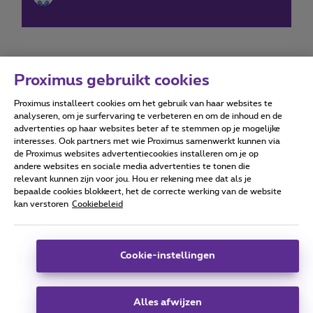
Proximus gebruikt cookies
Proximus installeert cookies om het gebruik van haar websites te
Forumvoorwaarden
Accessibility statement
analyseren, om je surfervaring te verbeteren en om de inhoud en de
advertenties op haar websites beter af te stemmen op je mogelijke
interesses. Ook partners met wie Proximus samenwerkt kunnen via
de Proximus websites advertentiecookies installeren om je op
andere websites en sociale media advertenties te tonen die
relevant kunnen zijn voor jou. Hou er rekening mee dat als je
Alle rechten voorbehouden. ©
2026
Proximus
bepaalde cookies blokkeert, het de correcte werking van de website
kan verstoren
Cookiebeleid
Algemene voorwaarden, consumenteninfo
Prijslijst en tarieven
Toegankelijkheid
Privacy
Cookiebeleid
Cookie manager
Bedrijfsgegevens
Deze website is gecreëerd en wordt beheerd conform het
Cookie-instellingen
Belgisch recht.
Koning Albert II-laan 27 - B-1030 Brussel.
Alles afwijzen