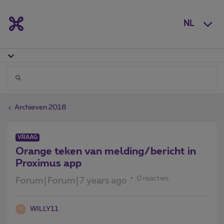
NL
Archieven 2018
VRAAG
Orange teken van melding/bericht in
Proximus app
0 reacties
Forum|Forum|7 years ago
WILLY11
W