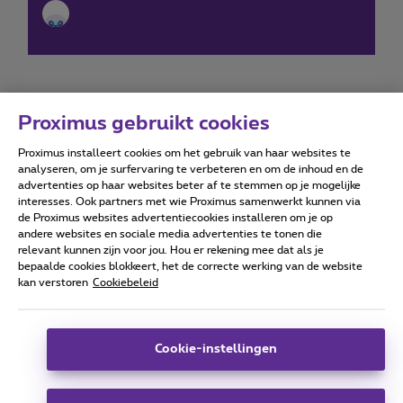
Proximus gebruikt cookies
Proximus installeert cookies om het gebruik van haar websites te
Forumvoorwaarden
Accessibility statement
analyseren, om je surfervaring te verbeteren en om de inhoud en de
advertenties op haar websites beter af te stemmen op je mogelijke
interesses. Ook partners met wie Proximus samenwerkt kunnen via
de Proximus websites advertentiecookies installeren om je op
andere websites en sociale media advertenties te tonen die
relevant kunnen zijn voor jou. Hou er rekening mee dat als je
Alle rechten voorbehouden. ©
2026
Proximus
bepaalde cookies blokkeert, het de correcte werking van de website
kan verstoren
Cookiebeleid
Algemene voorwaarden, consumenteninfo
Prijslijst en tarieven
Toegankelijkheid
Privacy
Cookiebeleid
Cookie manager
Bedrijfsgegevens
Deze website is gecreëerd en wordt beheerd conform het
Cookie-instellingen
Belgisch recht.
Koning Albert II-laan 27 - B-1030 Brussel.