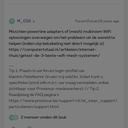
M_016
Forum|Forum|8 years ago
M
Misschien powerline adapters of (mesh) multiroom WiFi
oplossingen overwegen om het probleem uit de wereld te
helpen (indien utp bekabeling niet direct mogelijk is)
https://computertotaal.nl/artikelen/internet-
thuis/getest-de-3-beste-wifi-mesh-systemen/
Tip 1: Plaats in uw forum login-profiel uw
klantnr/telefoonnr (in een vrij veld bv. ticket kunt u
specifieke/privé info m.b.t. uw vraag vermelden, enkel
zichtbaar voor Proximus-medewerkers) // Tip 2:
Raadpleeg de FAQ pagina's
https://www.proximus.be/support/nl/id_zwpr_support/
particulieren/support.html
2 mensen vinden dit leuk
W
D