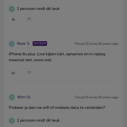
1 persoon vindt dit leuk
W
Noor S.
Forum|Forum|8 years ago
AUTEUR
N
iPhone 6s plus. Live kijken lukt, opnames en tv replay
meestal niet, soms wel.
Wim VL
Forum|Forum|8 years ago
W
Probeer je dan via wifi of mobiele data te verbinden?
1 persoon vindt dit leuk
W