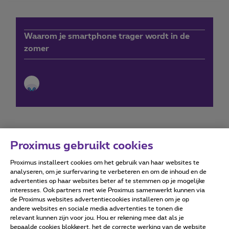
Waarom je smartphone trager wordt in de
zomer
Proximus gebruikt cookies
Proximus installeert cookies om het gebruik van haar websites te
Forumvoorwaarden
Accessibility statement
analyseren, om je surfervaring te verbeteren en om de inhoud en de
advertenties op haar websites beter af te stemmen op je mogelijke
interesses. Ook partners met wie Proximus samenwerkt kunnen via
de Proximus websites advertentiecookies installeren om je op
andere websites en sociale media advertenties te tonen die
relevant kunnen zijn voor jou. Hou er rekening mee dat als je
Alle rechten voorbehouden. ©
2026
Proximus
bepaalde cookies blokkeert, het de correcte werking van de website