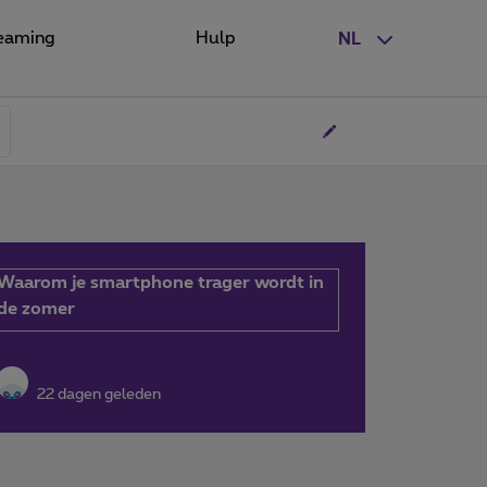
eaming
Hulp
NL
Waarom je smartphone trager wordt in
de zomer
22 dagen geleden