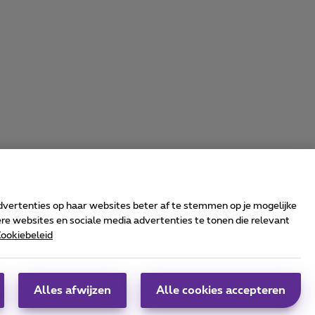
advertenties op haar websites beter af te stemmen op je mogelijke
e websites en sociale media advertenties te tonen die relevant
ookiebeleid
rrier & Wholesale Solutions
oximus Group
|
Telindus
Alles afwijzen
Alle cookies accepteren
obs
|
Sitemap