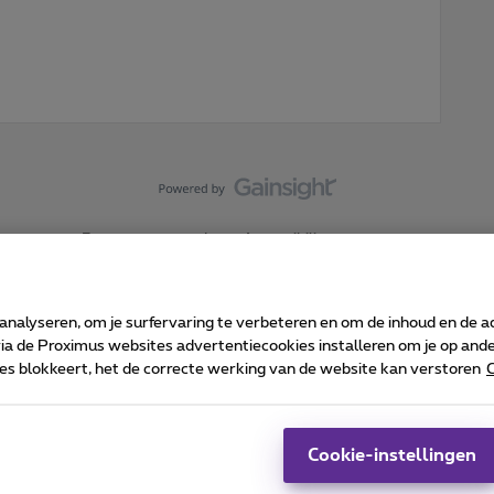
Forumvoorwaarden
Accessibility statement
 analyseren, om je surfervaring te verbeteren en om de inhoud en de 
 de Proximus websites advertentiecookies installeren om je op ander
kies blokkeert, het de correcte werking van de website kan verstoren
C
 ©
2026
Proximus
sumenteninfo
Prijslijst en tarieven
Toegankelijkheid
Cookie manager
Bedrijfsgegevens
Ca
 wordt beheerd conform het Belgisch recht.
Pr
Cookie-instellingen
-1030 Brussel.
J