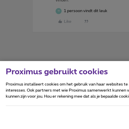
vinden.
1 persoon vindt dit leuk
W
Like
Proximus gebruikt cookies
Proximus installeert cookies om het gebruik van haar websites te
interesses. Ook partners met wie Proximus samenwerkt kunnen via
kunnen zijn voor jou. Hou er rekening mee dat als je bepaalde coo
Alle rechten voorbehouden.
Algemene voorwaarden, con
Privacy
Cookiebeleid
Deze website is gecreëerd en
Koning Albert II-laan 27 - B