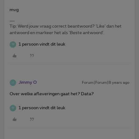
mvg
Tip: Werd jouw vraag correct beantwoord? ‘Like’ dan het
antwoord en markeer het als 'Beste antwoord'.
1 persoon vindt dit leuk
W
Jimmy O
Forum|Forum|8 years ago
J
Over welke afleveringen gaat het? Data?
1 persoon vindt dit leuk
W