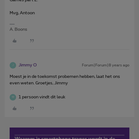
Mvg, Antoon
A. Boons
Jimmy O
Forum|Forum|8 years ago
J
Moest je in de toekomst probemen hebben, laat het ons
even weten. Groetjes, Jimmy
1 persoon vindt dit leuk
W
Waarom je smartphone trager wordt in de