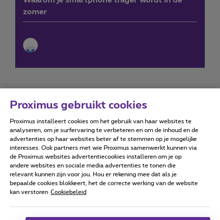
zomer
Proximus gebruikt cookies
Proximus installeert cookies om het gebruik van haar websites te
Forumvoorwaarden
Accessibility statement
analyseren, om je surfervaring te verbeteren en om de inhoud en de
advertenties op haar websites beter af te stemmen op je mogelijke
interesses. Ook partners met wie Proximus samenwerkt kunnen via
de Proximus websites advertentiecookies installeren om je op
andere websites en sociale media advertenties te tonen die
relevant kunnen zijn voor jou. Hou er rekening mee dat als je
Alle rechten voorbehouden. ©
2026
Proximus
bepaalde cookies blokkeert, het de correcte werking van de website
kan verstoren
Cookiebeleid
Algemene voorwaarden, consumenteninfo
Prijslijst en tarieven
Toegankelijkheid
Privacy
Cookiebeleid
Cookie manager
Bedrijfsgegevens