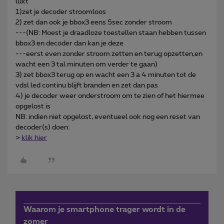
lukt
1)zet je decoder stroomloos
2) zet dan ook je bbox3 eens 5sec zonder stroom
---(NB: Moest je draadloze toestellen staan hebben tussen
bbox3 en decoder dan kan je deze
---eerst even zonder stroom zetten en terug opzetten,en
wacht een 3 tal minuten om verder te gaan)
3) zet bbox3 terug op en wacht een 3 a 4 minuten tot de
vdsl led continu blijft branden en zet dan pas
4) je decoder weer onderstroom om te zien of het hiermee
opgelost is
NB: indien niet opgelost, eventueel ook nog een reset van
decoder(s) doen:
>
klik hier
Waarom je smartphone trager wordt in de
zomer