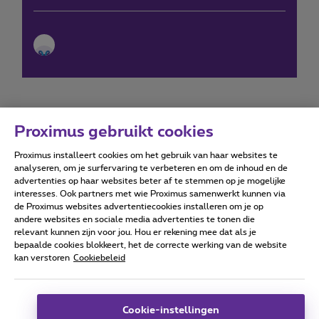
Proximus gebruikt cookies
Proximus installeert cookies om het gebruik van haar websites te
Forumvoorwaarden
Accessibility statement
analyseren, om je surfervaring te verbeteren en om de inhoud en de
advertenties op haar websites beter af te stemmen op je mogelijke
interesses. Ook partners met wie Proximus samenwerkt kunnen via
de Proximus websites advertentiecookies installeren om je op
andere websites en sociale media advertenties te tonen die
relevant kunnen zijn voor jou. Hou er rekening mee dat als je
Alle rechten voorbehouden. ©
2026
Proximus
bepaalde cookies blokkeert, het de correcte werking van de website
kan verstoren
Cookiebeleid
Algemene voorwaarden, consumenteninfo
Prijslijst en tarieven
Toegankelijkheid
Privacy
Cookiebeleid
Cookie manager
Bedrijfsgegevens
Deze website is gecreëerd en wordt beheerd conform het
Cookie-instellingen