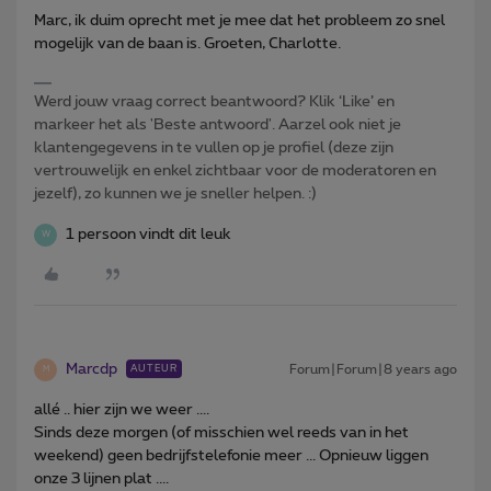
Marc, ik duim oprecht met je mee dat het probleem zo snel
mogelijk van de baan is. Groeten, Charlotte.
Werd jouw vraag correct beantwoord? Klik ‘Like’ en
markeer het als 'Beste antwoord'. Aarzel ook niet je
klantengegevens in te vullen op je profiel (deze zijn
vertrouwelijk en enkel zichtbaar voor de moderatoren en
jezelf), zo kunnen we je sneller helpen. :)
1 persoon vindt dit leuk
W
Marcdp
Forum|Forum|8 years ago
AUTEUR
M
allé .. hier zijn we weer ....
Sinds deze morgen (of misschien wel reeds van in het
weekend) geen bedrijfstelefonie meer ... Opnieuw liggen
onze 3 lijnen plat ....