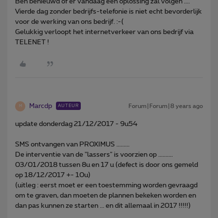
Ben benieuwd of er vandaag een oplossing zal volgen ....
Vierde dag zonder bedrijfs-telefonie is niet echt bevorderlijk
voor de werking van ons bedrijf. :-(
Gelukkig verloopt het internetverkeer van ons bedrijf via
TELENET !
Marcdp
Forum|Forum|8 years ago
AUTEUR
M
update donderdag 21/12/2017 - 9u54
SMS ontvangen van PROXIMUS .........
De interventie van de "lassers" is voorzien op ..........
03/01/2018 tussen 8u en 17 u (defect is door ons gemeld
op 18/12/2017 +- 10u)
(uitleg : eerst moet er een toestemming worden gevraagd
om te graven, dan moeten de plannen bekeken worden en
dan pas kunnen ze starten ... en dit allemaal in 2017 !!!!!)