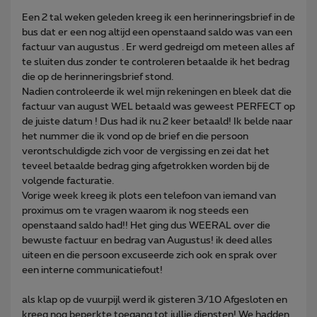
Een 2 tal weken geleden kreeg ik een herinneringsbrief in de
bus dat er een nog altijd een openstaand saldo was van een
factuur van augustus . Er werd gedreigd om meteen alles af
te sluiten dus zonder te controleren betaalde ik het bedrag
die op de herinneringsbrief stond.
Nadien controleerde ik wel mijn rekeningen en bleek dat die
factuur van august WEL betaald was geweest PERFECT op
de juiste datum ! Dus had ik nu 2 keer betaald! Ik belde naar
het nummer die ik vond op de brief en die persoon
verontschuldigde zich voor de vergissing en zei dat het
teveel betaalde bedrag ging afgetrokken worden bij de
volgende facturatie.
Vorige week kreeg ik plots een telefoon van iemand van
proximus om te vragen waarom ik nog steeds een
openstaand saldo had!! Het ging dus WEERAL over die
bewuste factuur en bedrag van Augustus! ik deed alles
uiteen en die persoon excuseerde zich ook en sprak over
een interne communicatiefout!
als klap op de vuurpijl werd ik gisteren 3/10 Afgesloten en
kreeg nog beperkte toegang tot jullie diensten! We hadden