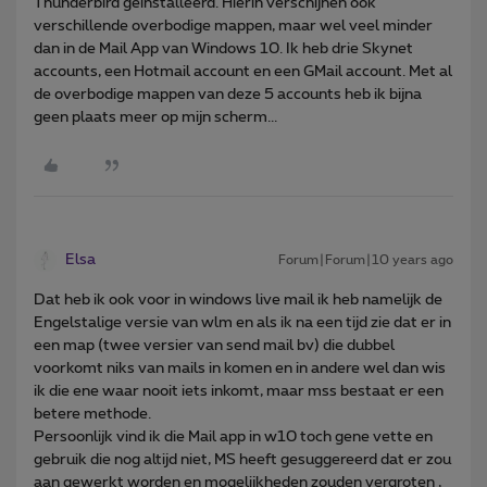
Thunderbird geïnstalleerd. Hierin verschijnen ook
verschillende overbodige mappen, maar wel veel minder
dan in de Mail App van Windows 10. Ik heb drie Skynet
accounts, een Hotmail account en een GMail account. Met al
de overbodige mappen van deze 5 accounts heb ik bijna
geen plaats meer op mijn scherm...
Elsa
Forum|Forum|10 years ago
Dat heb ik ook voor in windows live mail ik heb namelijk de
Engelstalige versie van wlm en als ik na een tijd zie dat er in
een map (twee versier van send mail bv) die dubbel
voorkomt niks van mails in komen en in andere wel dan wis
ik die ene waar nooit iets inkomt, maar mss bestaat er een
betere methode.
Persoonlijk vind ik die Mail app in w10 toch gene vette en
gebruik die nog altijd niet, MS heeft gesuggereerd dat er zou
aan gewerkt worden en mogelijkheden zouden vergroten ,