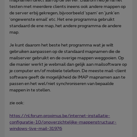
mapnamen direct aan op de server. Daarom heb je na het
testen met meerdere clients ineens ook andere mappen op
de server erbij gekregen, bijvoorbeeld 'spam' en 'junk'en
'ongewenste email' etc. Het ene programma gebruikt
standaard de ene map, het andere programma de andere
map.
Je kunt daarom het beste het programma wat je wilt
gebruiken aanpassen op de standaard mapnamen die de
mailserver gebruikt en de overige mappen weggooien. Op
die manier werkt je webmail dan gelijk aan mailsoftware op
je computer en/of mobiele telefoon. De meeste mail-client
software geeft de mogelijkheid de IMAP mapnamen aan te
passen en het wel/niet synchroniseren van bepaalde
mappen in te stellen.
zie ook:
https://nl.forum.proximus.be/internet-installatie-
configuratie-10/onoverzichtelijke-mappenstructuur-
windows-live-mail-31976