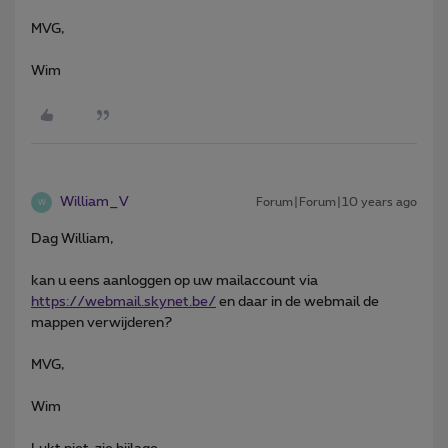
MVG,
Wim
William_V
Forum|Forum|10 years ago
W
Dag William,
kan u eens aanloggen op uw mailaccount via
https://webmail.skynet.be/
en daar in de webmail de
mappen verwijderen?
MVG,
Wim