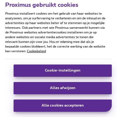
Proximus gebruikt cookies
Proximus installeert cookies om het gebruik van haar websites te
analyseren, om je surfervaring te verbeteren en om de inhoud en de
advertenties op haar websites beter af te stemmen op je mogelijke
Eerlijkheid & Openheid (P⌘ klant met comfort pack: TF-
interesses. Ook partners met wie Proximus samenwerkt kunnen via
Internet-TV)(Kijk ook OTT: netflix.com, filmon.com en
de Proximus websites advertentiecookies installeren om je op
oklivetv.com)
andere websites en sociale media advertenties te tonen die
relevant kunnen zijn voor jou. Hou er rekening mee dat als je
bepaalde cookies blokkeert, het de correcte werking van de website
kan verstoren
Cookiebeleid
pilo
Forum|Forum|10 years ago
P
Cookie-instellingen
Mijn Nederlandstalige versie komt dus overeen met uw
Engelstalige versie van WLM. Dit is al een pluspunt. In de
Alles afwijzen
reactie van Robrecht spreekt hij van een map "sent mail".
Die map "sent mail" staat bij de verborgen mappen v.d.
account en is dus blijkbaar niet de juiste. Die verborgen
Alle cookies accepteren
mappen kunnen in WLM zichtbaar gemaakt worden door de
account aan te klikken en in de balk bovenaan account te