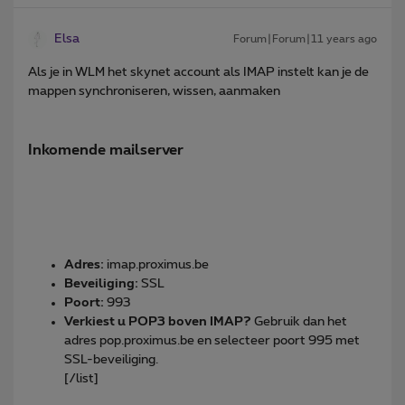
Elsa
Forum|Forum|11 years ago
Als je in WLM het skynet account als IMAP instelt kan je de
mappen synchroniseren, wissen, aanmaken
Inkomende mailserver
Adres:
imap.proximus.be
Beveiliging:
SSL
Poort:
993
Verkiest u POP3 boven IMAP?
Gebruik dan het
adres pop.proximus.be en selecteer poort 995 met
SSL-beveiliging.
[/list]