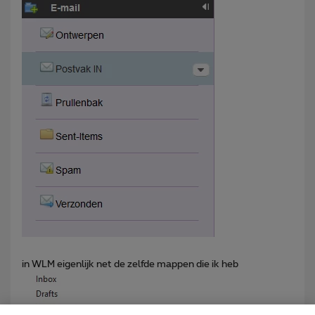
in WLM eigenlijk net de zelfde mappen die ik heb