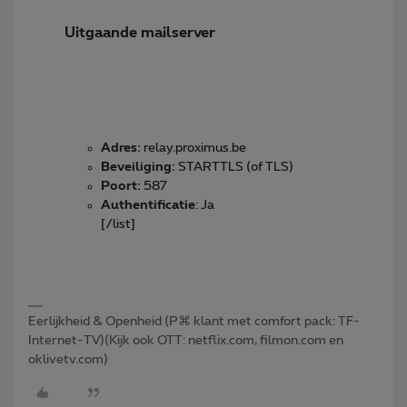
Uitgaande mailserver
Adres:
relay.proximus.be
Beveiliging:
STARTTLS (of TLS)
Poort:
587
Authentificatie
: Ja
[/list]
Eerlijkheid & Openheid (P⌘ klant met comfort pack: TF-
Internet-TV)(Kijk ook OTT: netflix.com, filmon.com en
oklivetv.com)