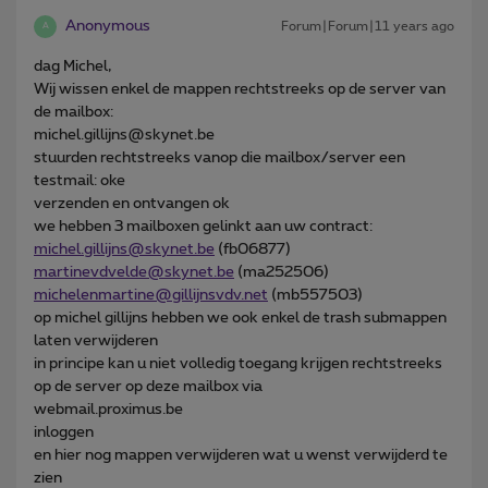
Anonymous
Forum|Forum|11 years ago
A
dag Michel,
Wij wissen enkel de mappen rechtstreeks op de server van
de mailbox:
michel.gillijns@skynet.be
stuurden rechtstreeks vanop die mailbox/server een
testmail: oke
verzenden en ontvangen ok
we hebben 3 mailboxen gelinkt aan uw contract:
michel.gillijns@skynet.be
(fb06877)
martinevdvelde@skynet.be
(ma252506)
michelenmartine@gillijnsvdv.net
(mb557503)
op michel gillijns hebben we ook enkel de trash submappen
laten verwijderen
in principe kan u niet volledig toegang krijgen rechtstreeks
op de server op deze mailbox via
webmail.proximus.be
inloggen
en hier nog mappen verwijderen wat u wenst verwijderd te
zien