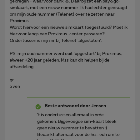
gekregen - waarvoor dank 🙂. Daarbij zat een pay&go-
simkaart, met een nieuw nummer. Ik had echter gevraagd
om mijn oude nummer (Telenet) over te zetten naar
Proximus.
Wordt hiervoor een nieuwe simkaart toegestuurd? Moet ik
hiervoor langs een Proximus-center passeren?
Ondertussen is mijn nr bij Telenet 'afgesloten'.
PS: mijn oud nummer werd ooit 'opgestart' bij Proximus,
alweer +20 jaar geleden. Mss kan dit helpen bij de
afhandeling.
gr
Sven
Beste antwoord door
Jensen
't is ondertussen allemaal in orde
gekomen. Bijgevoegde sim-kaart bleek
geen nieuw nummer te bevatten :)
Bedankt allemaal voor de hu... euh om te