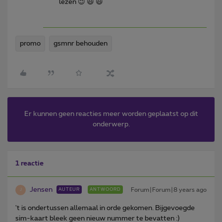
lezen 😉 😃 😃
promo
gsmnr behouden
Er kunnen geen reacties meer worden geplaatst op dit
onderwerp.
1 reactie
Jensen
Forum|Forum|8 years ago
AUTEUR
ANTWOORD
J
't is ondertussen allemaal in orde gekomen. Bijgevoegde
sim-kaart bleek geen nieuw nummer te bevatten :)