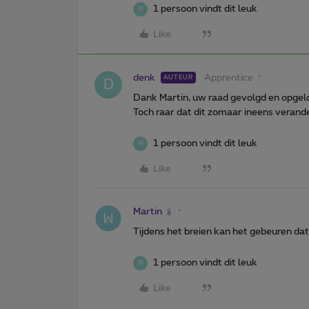
1 persoon vindt dit leuk
W
Like
denk
Apprentice
AUTEUR
D
Dank Martin, uw raad gevolgd en opgel
Toch raar dat dit zomaar ineens verander
1 persoon vindt dit leuk
W
Like
Martin
Tijdens het breien kan het gebeuren dat
1 persoon vindt dit leuk
W
Like