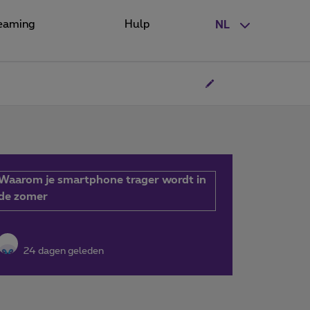
eaming
Hulp
NL
Waarom je smartphone trager wordt in
de zomer
24 dagen geleden