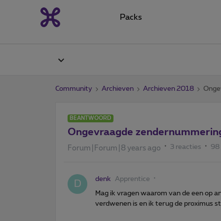
Packs
Community
Archieven
Archieven 2018
Onge
BEANTWOORD
Ongevraagde zendernummering
3 reacties
98
Forum|Forum|8 years ago
denk
Apprentice
D
Mag ik vragen waarom van de een op an
verdwenen is en ik terug de proximus 