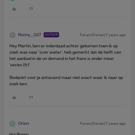
Ronny_027
Forum|Forum|7 years ago
AUTEUR
R
Hey Martin, ben er inderdaad achter gekomen toen ik op
zoek was naar 'over water', heb gemerkt dat de helft van
het aanbod in de on demand in het frans is onder meer
'series (fr)'
Bedankt voor je antwoord maar niet exact waar ik naar op
zoek ben.
Orion
Forum|Forum|7 years ago
O
Hoi Ronny,