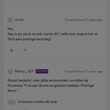
Orion
Forum|Forum|7 years ago
O
Hoi,
Yep, is zo, zie ik nu ook: series (fr), zelfs met shop in het nl.
Toch een prettige kerstdag!
Ronny_027
Forum|Forum|7 years ago
AUTEUR
R
Alvast bedankt voor jullie antwoorden, ze zullen bij
Proximus TV al aan de borrel gezeten hebben. Prettige
Kerst !
2 mensen vinden dit leuk
R
O