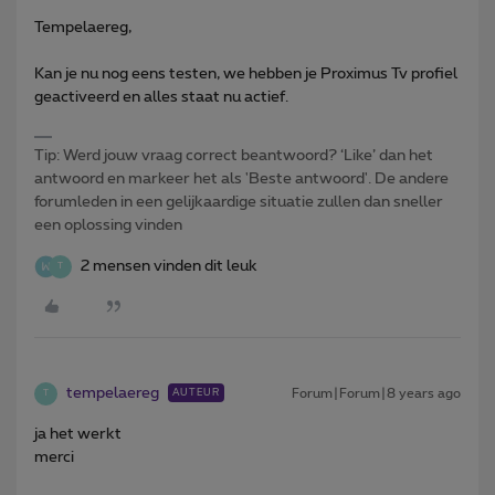
Tempelaereg,
Kan je nu nog eens testen, we hebben je Proximus Tv profiel
geactiveerd en alles staat nu actief.
Tip: Werd jouw vraag correct beantwoord? ‘Like’ dan het
antwoord en markeer het als 'Beste antwoord'. De andere
forumleden in een gelijkaardige situatie zullen dan sneller
een oplossing vinden
2 mensen vinden dit leuk
T
tempelaereg
Forum|Forum|8 years ago
AUTEUR
T
ja het werkt
merci