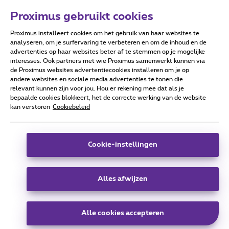
Proximus gebruikt cookies
Proximus installeert cookies om het gebruik van haar websites te
Forumvoorwaarden
Accessibility statement
analyseren, om je surfervaring te verbeteren en om de inhoud en de
advertenties op haar websites beter af te stemmen op je mogelijke
interesses. Ook partners met wie Proximus samenwerkt kunnen via
de Proximus websites advertentiecookies installeren om je op
andere websites en sociale media advertenties te tonen die
relevant kunnen zijn voor jou. Hou er rekening mee dat als je
Alle rechten voorbehouden. ©
2026
Proximus
bepaalde cookies blokkeert, het de correcte werking van de website
kan verstoren
Cookiebeleid
Algemene voorwaarden, consumenteninfo
Prijslijst en tarieven
Toegankelijkheid
Privacy
Cookiebeleid
Cookie manager
Bedrijfsgegevens
Deze website is gecreëerd en wordt beheerd conform het
Cookie-instellingen
Belgisch recht.
Koning Albert II-laan 27 - B-1030 Brussel.
Alles afwijzen
Carrier & Wholesale Solutions
Alle cookies accepteren
Proximus Group
|
Telindus
Jobs
|
Sitemap