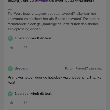
Bezorg je ons
via privébericht
even het GSM-nummer?
Tip: Werd jouw vraag correct beantwoord? ‘Like’ dan het
antwoord en markeer het als 'Beste antwoord'. De andere
forumleden in een gelijkaardige situatie zullen dan sneller
een oplossing vinden
1 persoon vindt dit leuk
W
Bredero
Forum|Forum|7 years ago
B
Prima verholpen door de helpdesk via privébericht. Thanks
Aziz!
1 persoon vindt dit leuk
W