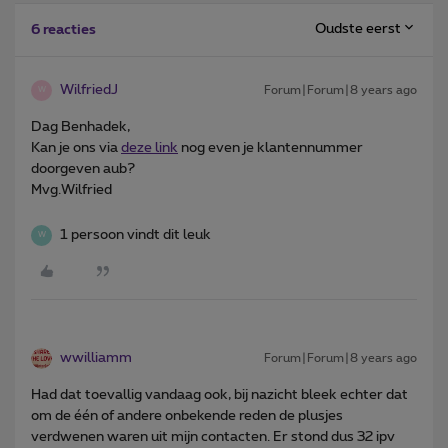
Oudste eerst
6 reacties
WilfriedJ
Forum|Forum|8 years ago
W
Dag Benhadek,
Kan je ons via
deze link
nog even je klantennummer
doorgeven aub?
Mvg.Wilfried
1 persoon vindt dit leuk
W
wwilliamm
Forum|Forum|8 years ago
Had dat toevallig vandaag ook, bij nazicht bleek echter dat
om de één of andere onbekende reden de plusjes
verdwenen waren uit mijn contacten. Er stond dus 32 ipv