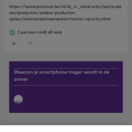
https://www.proximus.be/nl/id_cr_intsecurity/particulie
ren/producten/andere-producten-
opties/internetabonnementen/norton-security.html
1 persoon vindt dit leuk
W
Waarom je smartphone trager wordt in de
zomer