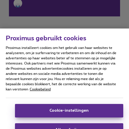
Proximus gebruikt cookies
Proximus installeert cookies om het gebruik van haar websites te
Forumvoorwaarden
Accessibility statement
analyseren, om je surfervaring te verbeteren en om de inhoud en de
advertenties op haar websites beter af te stemmen op je mogelijke
interesses. Ook partners met wie Proximus samenwerkt kunnen via
de Proximus websites advertentiecookies installeren om je op
andere websites en sociale media advertenties te tonen die
relevant kunnen zijn voor jou. Hou er rekening mee dat als je
Alle rechten voorbehouden. ©
2026
Proximus
bepaalde cookies blokkeert, het de correcte werking van de website
kan verstoren
Cookiebeleid
Algemene voorwaarden, consumenteninfo
Prijslijst en tarieven
Toegankelijkheid
Privacy
Cookiebeleid
Cookie manager
Bedrijfsgegevens
Deze website is gecreëerd en wordt beheerd conform het
Cookie-instellingen
Belgisch recht.
Koning Albert II-laan 27 - B-1030 Brussel.