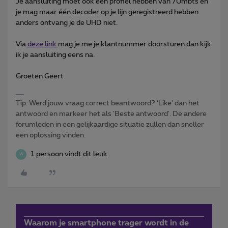
Je aansluiting moet ook een profiel hebben van 70mbts en
je mag maar één decoder op je lijn geregistreerd hebben
anders ontvang je de UHD niet.
Via
deze link
mag je me je klantnummer doorsturen dan kijk
ik je aansluiting eens na.
Groeten Geert
Tip: Werd jouw vraag correct beantwoord? ‘Like’ dan het
antwoord en markeer het als 'Beste antwoord'. De andere
forumleden in een gelijkaardige situatie zullen dan sneller
een oplossing vinden.
1 persoon vindt dit leuk
W
Waarom je smartphone trager wordt in de