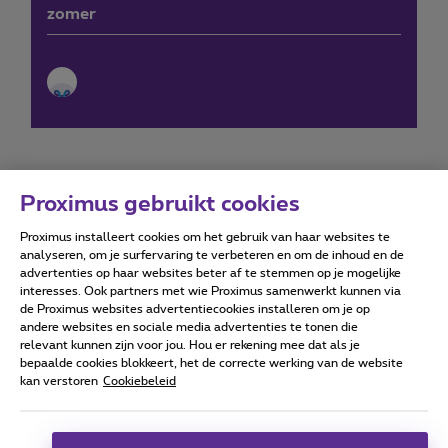
zomer
Proximus gebruikt cookies
Proximus installeert cookies om het gebruik van haar websites te
Forumvoorwaarden
Accessibility statement
analyseren, om je surfervaring te verbeteren en om de inhoud en de
advertenties op haar websites beter af te stemmen op je mogelijke
interesses. Ook partners met wie Proximus samenwerkt kunnen via
de Proximus websites advertentiecookies installeren om je op
andere websites en sociale media advertenties te tonen die
relevant kunnen zijn voor jou. Hou er rekening mee dat als je
Alle rechten voorbehouden. ©
2026
Proximus
bepaalde cookies blokkeert, het de correcte werking van de website
kan verstoren
Cookiebeleid
Algemene voorwaarden, consumenteninfo
Prijslijst en tarieven
Toegankelijkheid
Privacy
Cookiebeleid
Cookie manager
Bedrijfsgegevens
Deze website is gecreëerd en wordt beheerd conform het