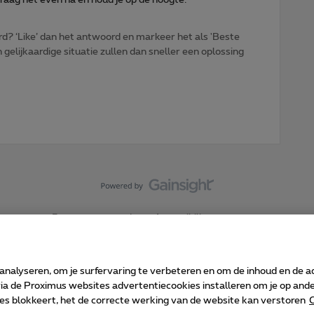
d? ‘Like’ dan het antwoord en markeer het als 'Beste
gelijkaardige situatie zullen dan sneller een oplossing
Forumvoorwaarden
Accessibility statement
 analyseren, om je surfervaring te verbeteren en om de inhoud en de 
 de Proximus websites advertentiecookies installeren om je op ander
kies blokkeert, het de correcte werking van de website kan verstoren
C
 ©
2026
Proximus