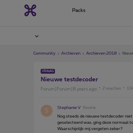
Packs
Community
Archieven
Archieven 2018
Nieu
VRAAG
Nieuwe testdecoder
2 reacties
13
Forum|Forum|8 years ago
Stephanie V
Rookie
S
Nog steeds de nieuwe testdecoder niet 
geselecteerd was, ging deze normaal to
Waarschijnlijk mij vergeten zeker?