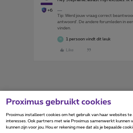
+6
Tip: Werd jouw vraag correct beantwoor
antwoord'. De andere forumleden in een 
vinden.
1 persoon vindt dit leuk
W
Like
Proximus gebruikt cookies
Proximus installeert cookies om het gebruik van haar websites te
interesses. Ook partners met wie Proximus samenwerkt kunnen via
kunnen zijn voor jou. Hou er rekening mee dat als je bepaalde coo
Alle rechten voorbehouden.