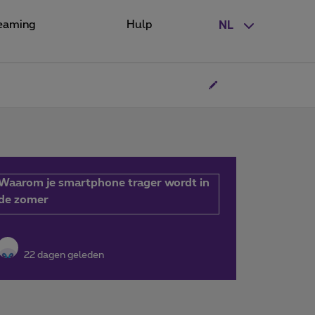
eaming
Hulp
NL
Waarom je smartphone trager wordt in
de zomer
22 dagen geleden