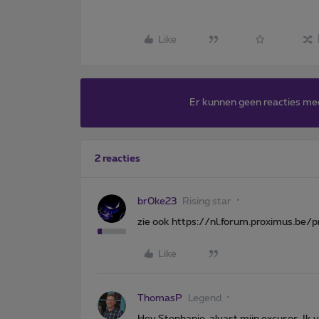
Like
Er kunnen geen reacties me
2 reacties
br0ke23
Rising star
zie ook https://nl.forum.proximus.b
Like
ThomasP
Legend
Hey Stephanie, alvast mijn excuses. Ik 