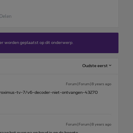
Delen
er worden geplaatst op dit onderwerp.
Oudste eerst
Forum|Forum|8 years ago
e/proximus-tv-7/v6-decoder-niet-ontvangen-43270
Forum|Forum|8 years ago
vraag het even na en houd je op de hoogte.