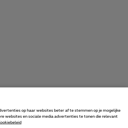
advertenties op haar websites beter af te stemmen op je mogelijke
e websites en sociale media advertenties te tonen die relevant
ookiebeleid