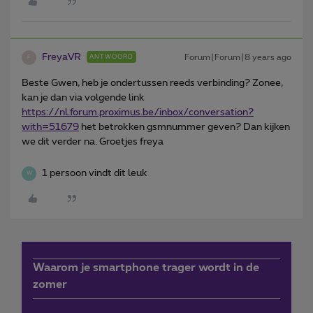
FreyaVR
Forum|Forum|8 years ago
ANTWOORD
F
Beste Gwen, heb je ondertussen reeds verbinding? Zonee,
kan je dan via volgende link
https://nl.
forum.proximus.be/inbox/conversation?
with=51679
het betrokken gsmnummer geven? Dan kijken
we dit verder na. Groetjes freya
1 persoon vindt dit leuk
W
Waarom je smartphone trager wordt in de
zomer