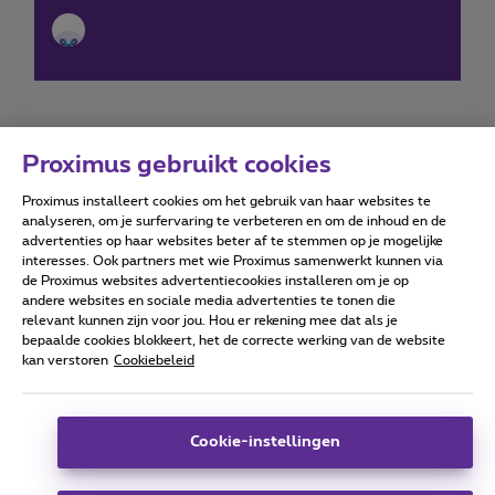
Proximus gebruikt cookies
Proximus installeert cookies om het gebruik van haar websites te
Forumvoorwaarden
Accessibility statement
analyseren, om je surfervaring te verbeteren en om de inhoud en de
advertenties op haar websites beter af te stemmen op je mogelijke
interesses. Ook partners met wie Proximus samenwerkt kunnen via
de Proximus websites advertentiecookies installeren om je op
andere websites en sociale media advertenties te tonen die
relevant kunnen zijn voor jou. Hou er rekening mee dat als je
Alle rechten voorbehouden. ©
2026
Proximus
bepaalde cookies blokkeert, het de correcte werking van de website
kan verstoren
Cookiebeleid
Algemene voorwaarden, consumenteninfo
Prijslijst en tarieven
Toegankelijkheid
Privacy
Cookiebeleid
Cookie manager
Bedrijfsgegevens
Deze website is gecreëerd en wordt beheerd conform het
Cookie-instellingen
Belgisch recht.
Koning Albert II-laan 27 - B-1030 Brussel.