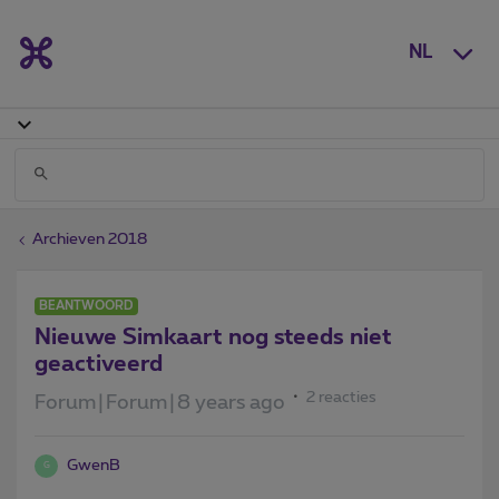
NL
Archieven 2018
BEANTWOORD
Nieuwe Simkaart nog steeds niet
geactiveerd
2 reacties
Forum|Forum|8 years ago
GwenB
G