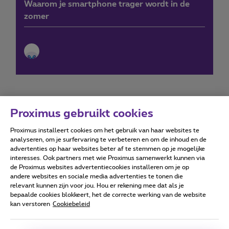
Waarom je smartphone trager wordt in de
zomer
Proximus gebruikt cookies
Proximus installeert cookies om het gebruik van haar websites te
Forumvoorwaarden
Accessibility statement
analyseren, om je surfervaring te verbeteren en om de inhoud en de
advertenties op haar websites beter af te stemmen op je mogelijke
interesses. Ook partners met wie Proximus samenwerkt kunnen via
de Proximus websites advertentiecookies installeren om je op
andere websites en sociale media advertenties te tonen die
relevant kunnen zijn voor jou. Hou er rekening mee dat als je
Alle rechten voorbehouden. ©
2026
Proximus
bepaalde cookies blokkeert, het de correcte werking van de website
kan verstoren
Cookiebeleid
Algemene voorwaarden, consumenteninfo
Prijslijst en tarieven
Toegankelijkheid
Privacy
Cookiebeleid
Cookie manager
Bedrijfsgegevens