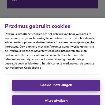
Proximus gebruikt cookies
Proximus installeert cookies om het gebruik van haar websites te
Forumvoorwaarden
Accessibility statement
analyseren, om je surfervaring te verbeteren en om de inhoud en de
advertenties op haar websites beter af te stemmen op je mogelijke
interesses. Ook partners met wie Proximus samenwerkt kunnen via
de Proximus websites advertentiecookies installeren om je op
andere websites en sociale media advertenties te tonen die
relevant kunnen zijn voor jou. Hou er rekening mee dat als je
Alle rechten voorbehouden. ©
2026
Proximus
bepaalde cookies blokkeert, het de correcte werking van de website
kan verstoren
Cookiebeleid
Algemene voorwaarden, consumenteninfo
Prijslijst en tarieven
Toegankelijkheid
Privacy
Cookiebeleid
Cookie manager
Bedrijfsgegevens
Deze website is gecreëerd en wordt beheerd conform het
Cookie-instellingen
Belgisch recht.
Koning Albert II-laan 27 - B-1030 Brussel.
Alles afwijzen