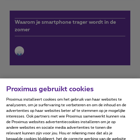
Waarom je smartphone trager wordt in de
zomer
Proximus gebruikt cookies
Proximus installeert cookies om het gebruik van haar websites te
Forumvoorwaarden
Accessibility statement
analyseren, om je surfervaring te verbeteren en om de inhoud en de
advertenties op haar websites beter af te stemmen op je mogelijke
interesses. Ook partners met wie Proximus samenwerkt kunnen via
de Proximus websites advertentiecookies installeren om je op
andere websites en sociale media advertenties te tonen die
relevant kunnen zijn voor jou. Hou er rekening mee dat als je
Alle rechten voorbehouden. ©
2026
Proximus
bepaalde cookies blokkeert, het de correcte werking van de website