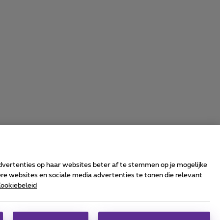
advertenties op haar websites beter af te stemmen op je mogelijke
e websites en sociale media advertenties te tonen die relevant
ookiebeleid
rrier & Wholesale Solutions