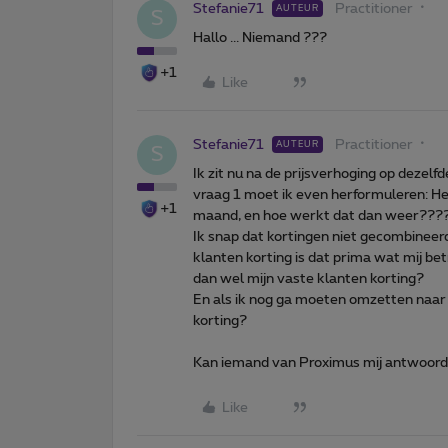
Stefanie71
Practitioner
AUTEUR
S
Hallo ... Niemand ???
+1
Like
Stefanie71
Practitioner
AUTEUR
S
Ik zit nu na de prijsverhoging op dezelf
vraag 1 moet ik even herformuleren: Heb
+1
maand, en hoe werkt dat dan weer????
Ik snap dat kortingen niet gecombineer
klanten korting is dat prima wat mij bet
dan wel mijn vaste klanten korting?
En als ik nog ga moeten omzetten naar f
korting?
Kan iemand van Proximus mij antwoor
Like