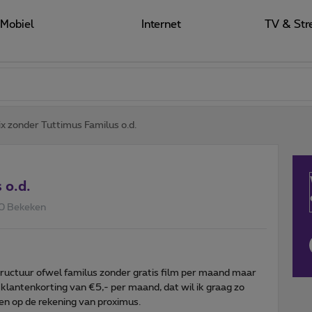
Mobiel
Internet
TV & Str
ix zonder Tuttimus Familus o.d.
 o.d.
0 Bekeken
ructuur ofwel familus zonder gratis film per maand maar
lantenkorting van €5,- per maand, dat wil ik graag zo
en op de rekening van proximus.