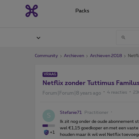
Packs
Community
Archieven
Archieven 2018
Netfl
VRAAG
Netflix zonder Tuttimus Familus
4 reacties
23
Forum|Forum|8 years ago
Stefanie71
Practitioner
S
Ik zit nog onder de oude abonnement st
wel €1,15 goedkoper en met een vaste k
+1
houden maar ik wil wel Netflix toevoeg