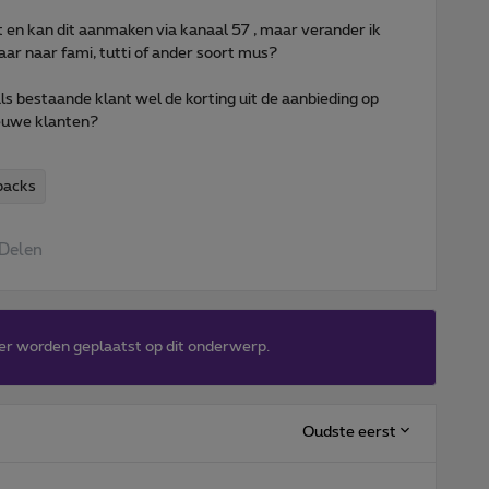
t en kan dit aanmaken via kanaal 57 , maar verander ik
r naar fami, tutti of ander soort mus?
n als bestaande klant wel de korting uit de aanbieding op
nieuwe klanten?
packs
Delen
er worden geplaatst op dit onderwerp.
Oudste eerst