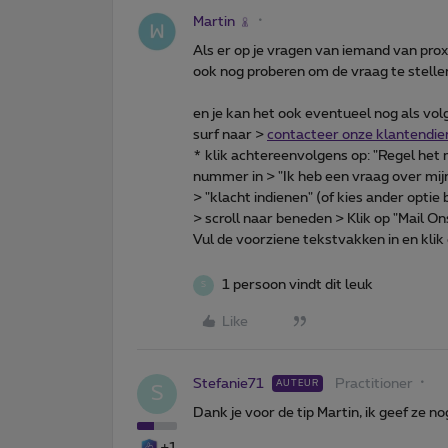
Martin
Als er op je vragen van iemand van pro
ook nog proberen om de vraag te stelle
en je kan het ook eventueel nog als vol
surf naar >
contacteer onze klantendie
* klik achtereenvolgens op: "Regel het
nummer in > "Ik heb een vraag over mij
> "klacht indienen" (of kies ander optie 
> scroll naar beneden > Klik op "Mail On
Vul de voorziene tekstvakken in en klik
1 persoon vindt dit leuk
S
Like
Stefanie71
Practitioner
AUTEUR
S
Dank je voor de tip Martin, ik geef ze no
+1