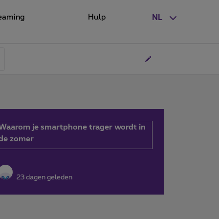
eaming
Hulp
NL
Waarom je smartphone trager wordt in
de zomer
23 dagen geleden