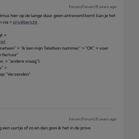
Forum|Forum|8 years ago
ximus hier op de lange duur geen antwoord komt kan je het
n via >
privébericht
gt >
nst
.
 meteen" > "ik ken mijn Telefoon nummer" > "OK" > voer
n factuur"
bv. > "andere vraag")
s" >
 op "Verzenden"
Forum|Forum|8 years ago
g een uurtje of zo en dan gooi ik het in de prive