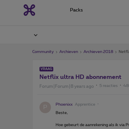
Packs
Community
Archieven
Archieven 2018
Netfl
VRAAG
Netflix ultra HD abonnement
5 reacties
48
Forum|Forum|8 years ago
Phoenixx
Apprentice
P
Beste,
Hoe gebeurt de aanrekening als ik via 