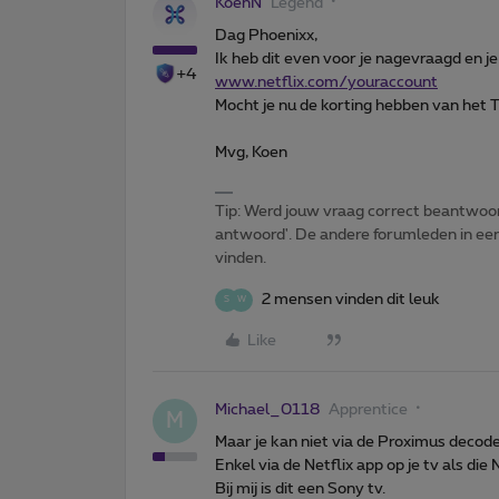
KoenN
Legend
Dag Phoenixx,
Ik heb dit even voor je nagevraagd en j
+4
www.netflix.com/youraccount
Mocht je nu de korting hebben van het T
Mvg, Koen
Tip: Werd jouw vraag correct beantwoor
antwoord'. De andere forumleden in een 
vinden.
2 mensen vinden dit leuk
S
W
Like
Michael_0118
Apprentice
M
Maar je kan niet via de Proximus decode
Enkel via de Netflix app op je tv als di
Bij mij is dit een Sony tv.