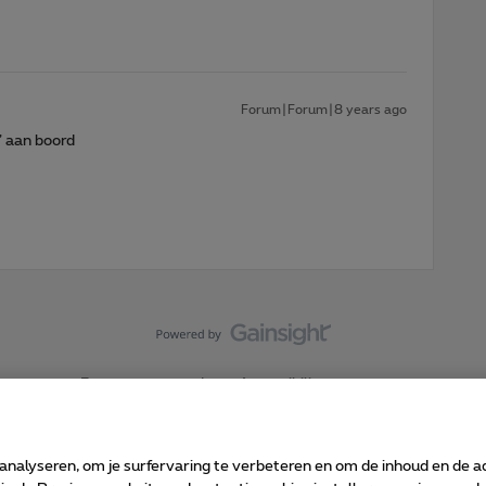
Forum|Forum|8 years ago
" aan boord
Forumvoorwaarden
Accessibility statement
 analyseren, om je surfervaring te verbeteren en om de inhoud en de 