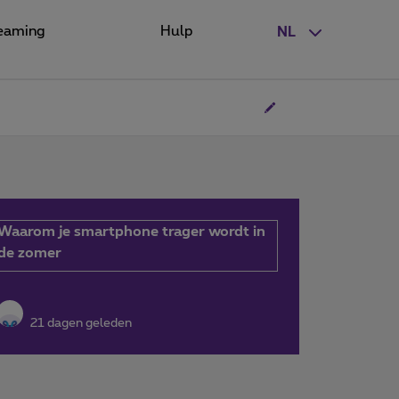
eaming
Hulp
NL
Waarom je smartphone trager wordt in
de zomer
21 dagen geleden