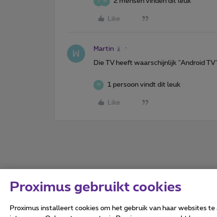
2 mensen vinden dit leuk
S
W
Like
Martin
Die TV heeft waarschijnlijk "Android TV
1 persoon vindt dit leuk
W
Like
Proximus gebruikt cookies
Proximus installeert cookies om het gebruik van haar websites te