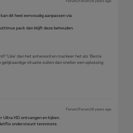
Forum|Forum|8 years ago
e kan dit heel eenvoudig aanpassen via
uttimus pack dan blijft deze behouden.
d? ‘Like’ dan het antwoord en markeer het als 'Beste
gelijkaardige situatie zullen dan sneller een oplossing
Forum|Forum|8 years ago
r Ultra HD ontvangen en kijken.
e Netflix ondersteunt tenminste.