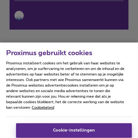
Proximus gebruikt cookies
Proximus installeert cookies om het gebruik van haar websites te
Forumvoorwaarden
Accessibility statement
analyseren, om je surfervaring te verbeteren en om de inhoud en de
advertenties op haar websites beter af te stemmen op je mogelijke
interesses. Ook partners met wie Proximus samenwerkt kunnen via
de Proximus websites advertentiecookies installeren om je op
andere websites en sociale media advertenties te tonen die
relevant kunnen zijn voor jou. Hou er rekening mee dat als je
Alle rechten voorbehouden. ©
2026
Proximus
bepaalde cookies blokkeert, het de correcte werking van de website
kan verstoren
Cookiebeleid
Algemene voorwaarden, consumenteninfo
Prijslijst en tarieven
Toegankelijkheid
Privacy
Cookiebeleid
Cookie manager
Bedrijfsgegevens
Deze website is gecreëerd en wordt beheerd conform het
Cookie-instellingen
Belgisch recht.