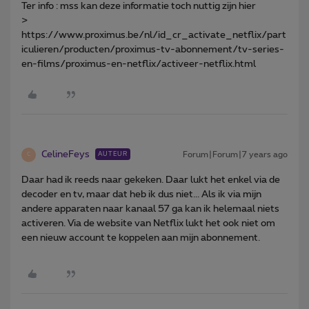
Ter info : mss kan deze informatie toch nuttig zijn hier
>
https://www.proximus.be/nl/id_cr_activate_netflix/part
iculieren/producten/proximus-tv-abonnement/tv-series-
en-films/proximus-en-netflix/activeer-netflix.html
CelineFeys
Forum|Forum|7 years ago
AUTEUR
C
Daar had ik reeds naar gekeken. Daar lukt het enkel via de
decoder en tv, maar dat heb ik dus niet... Als ik via mijn
andere apparaten naar kanaal 57 ga kan ik helemaal niets
activeren. Via de website van Netflix lukt het ook niet om
een nieuw account te koppelen aan mijn abonnement.