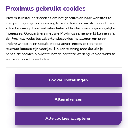
Proximus gebruikt cookies
Proximus installeert cookies om het gebruik van haar websites te
Forumvoorwaarden
Accessibility statement
analyseren, om je surfervaring te verbeteren en om de inhoud en de
advertenties op haar websites beter af te stemmen op je mogelijke
interesses. Ook partners met wie Proximus samenwerkt kunnen via
de Proximus websites advertentiecookies installeren om je op
andere websites en sociale media advertenties te tonen die
relevant kunnen zijn voor jou. Hou er rekening mee dat als je
Alle rechten voorbehouden. ©
2026
Proximus
bepaalde cookies blokkeert, het de correcte werking van de website
kan verstoren
Cookiebeleid
Algemene voorwaarden, consumenteninfo
Prijslijst en tarieven
Toegankelijkheid
Privacy
Cookiebeleid
Cookie manager
Bedrijfsgegevens
Deze website is gecreëerd en wordt beheerd conform het
Cookie-instellingen
Belgisch recht.
Koning Albert II-laan 27 - B-1030 Brussel.
Alles afwijzen
Carrier & Wholesale Solutions
Alle cookies accepteren
Proximus Group
|
Telindus
Jobs
|
Sitemap