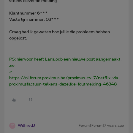
steeds diezelfde melding.
Klantnummer 6***
Vaste lijn nummer: 03***
Graag had ik geweten hoe jullie die probleem hebben
opgelost.
PS: hiervoor heeft Lana.odb een nieuwe post aangemaakt ,
zie :
>
https://nl.forum.proximus.be/proximus-tv-7/netflix-via-
proximusfactuur-telkens-dezelfde-foutmelding-46348
WilfriedJ
Forum|Forum|7 years ago
W