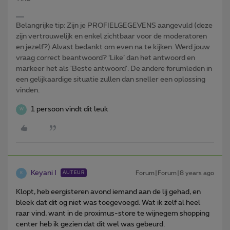
Belangrijke tip: Zijn je PROFIELGEGEVENS aangevuld (deze
zijn vertrouwelijk en enkel zichtbaar voor de moderatoren
en jezelf?) Alvast bedankt om even na te kijken. Werd jouw
vraag correct beantwoord? ‘Like’ dan het antwoord en
markeer het als 'Beste antwoord'. De andere forumleden in
een gelijkaardige situatie zullen dan sneller een oplossing
vinden.
1 persoon vindt dit leuk
W
Keyani I
Forum|Forum|8 years ago
AUTEUR
K
Klopt, heb eergisteren avond iemand aan de lij gehad, en
bleek dat dit og niet was toegevoegd. Wat ik zelf al heel
raar vind, want in de proximus-store te wijnegem shopping
center heb ik gezien dat dit wel was gebeurd.