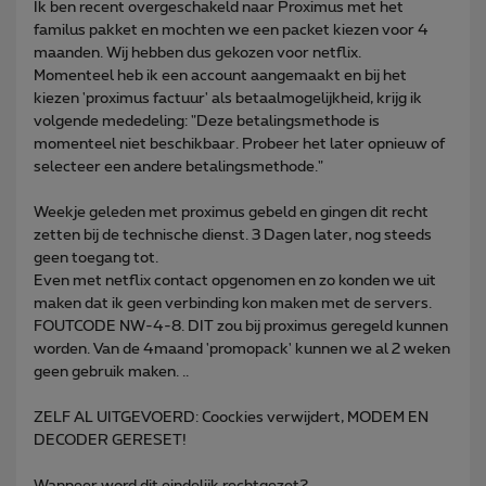
Ik ben recent overgeschakeld naar Proximus met het
familus pakket en mochten we een packet kiezen voor 4
maanden. Wij hebben dus gekozen voor netflix.
Momenteel heb ik een account aangemaakt en bij het
kiezen 'proximus factuur' als betaalmogelijkheid, krijg ik
volgende mededeling: "Deze betalingsmethode is
momenteel niet beschikbaar. Probeer het later opnieuw of
selecteer een andere betalingsmethode."
Weekje geleden met proximus gebeld en gingen dit recht
zetten bij de technische dienst. 3 Dagen later, nog steeds
geen toegang tot.
Even met netflix contact opgenomen en zo konden we uit
maken dat ik geen verbinding kon maken met de servers.
FOUTCODE NW-4-8. DIT zou bij proximus geregeld kunnen
worden. Van de 4maand 'promopack' kunnen we al 2 weken
geen gebruik maken. ..
ZELF AL UITGEVOERD: Coockies verwijdert, MODEM EN
DECODER GERESET!
Wanneer word dit eindelijk rechtgezet?