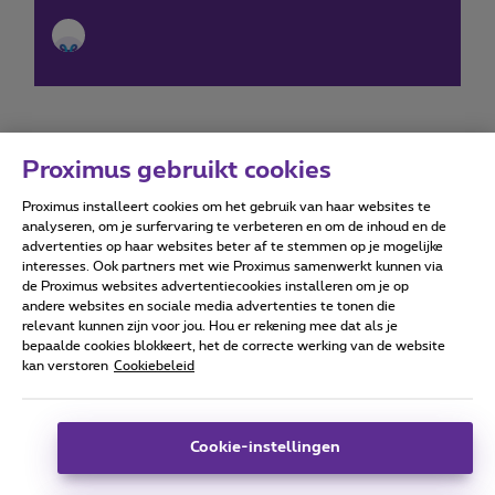
Proximus gebruikt cookies
Proximus installeert cookies om het gebruik van haar websites te
Forumvoorwaarden
Accessibility statement
analyseren, om je surfervaring te verbeteren en om de inhoud en de
advertenties op haar websites beter af te stemmen op je mogelijke
interesses. Ook partners met wie Proximus samenwerkt kunnen via
de Proximus websites advertentiecookies installeren om je op
andere websites en sociale media advertenties te tonen die
relevant kunnen zijn voor jou. Hou er rekening mee dat als je
Alle rechten voorbehouden. ©
2026
Proximus
bepaalde cookies blokkeert, het de correcte werking van de website
kan verstoren
Cookiebeleid
Algemene voorwaarden, consumenteninfo
Prijslijst en tarieven
Toegankelijkheid
Privacy
Cookiebeleid
Cookie manager
Bedrijfsgegevens
Deze website is gecreëerd en wordt beheerd conform het
Cookie-instellingen
Belgisch recht.
Koning Albert II-laan 27 - B-1030 Brussel.