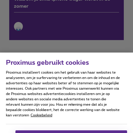
zomer
Proximus gebruikt cookies
Proximus installeert cookies om het gebruik van haar websites te
Forumvoorwaarden
Accessibility statement
analyseren, om je surfervaring te verbeteren en om de inhoud en de
advertenties op haar websites beter af te stemmen op je mogelijke
interesses. Ook partners met wie Proximus samenwerkt kunnen via
de Proximus websites advertentiecookies installeren om je op
andere websites en sociale media advertenties te tonen die
relevant kunnen zijn voor jou. Hou er rekening mee dat als je
Alle rechten voorbehouden. ©
2026
Proximus
bepaalde cookies blokkeert, het de correcte werking van de website
kan verstoren
Cookiebeleid
Algemene voorwaarden, consumenteninfo
Prijslijst en tarieven
Toegankelijkheid
Privacy
Cookiebeleid
Cookie manager
Bedrijfsgegevens