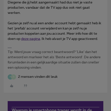
Diegene die jij hebt aangemaakt had dus niet je vaste
producten, vandaar dat de TV app dus ook niet gaat
werken.
Gezien je zelf nu al een ander account hebt gemaakt heb ik
het 'prefab' account verwijderd en kan je zelf nu je
producten koppelen aan jou account. Meer info hoe dit te
doen op
deze pagina
. Ik heb alvast je TV app geactiveerd.
Tip: Werd jouw vraag correct beantwoord? ‘Like’ dan het
antwoord en markeer het als 'Beste antwoord'. De andere
forumleden in een gelijkaardige situatie zullen dan sneller
een oplossing vinden.
2 mensen vinden dit leuk
W
B
Waarom je smartphone trager wordt in de