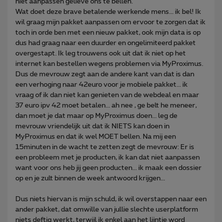
niet aanpassen gelieve ons te bellen.
Wat doet deze brave betalende werkende mens... ik bel! Ik
wil graag mijn pakket aanpassen om ervoor te zorgen dat ik
toch in orde ben met een nieuw pakket, ook mijn data is op
dus had graag naar een duurder en ongelimiteerd pakket
overgestapt. Ik leg trouwens ook uit dat ik niet op het
internet kan bestellen wegens problemen via MyProximus.
Dus de mevrouw zegt aan de andere kant van dat is dan
een verhoging naar 42euro voor je mobiele pakket... ik
vraag of ik dan niet kan genieten van de webdeal en maar
37 euro ipv 42 moet betalen... ah nee , ge belt he meneer,
dan moet je dat maar op MyProximus doen... leg de
mevrouw vriendelijk uit dat ik NIETS kan doen in
MyProximus en dat ik wel MOET bellen. Na mij een
15minuten in de wacht te zetten zegt de mevrouw: Er is
een probleem met je producten, ik kan dat niet aanpassen
want voor ons heb jij geen producten... ik maak een dossier
op en je zult binnen de week antwoord krijgen...
Dus niets hiervan is mijn schuld, ik wil overstappen naar een
ander pakket, dat omwille van jullie slechte userplatform
niets deftig werkt, terwijl ik enkel aan het lijntje word