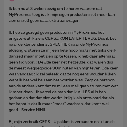
Ik ben nu al 3 weken bezig om te horen waarom dat
MyProximus leeg is , ik mijn eigen producten niet meer kan
zien en zelf geen data extra aanvragen.
Ik heb zo gezegd geen producten in MyProximus, het
enigste wat ik zie is OEPS... KOM LATER TERUG. Dus ik bel
naar de klantendienst SPECIFIEK naar de MyProximus
afdeling & sturen ze mij een hele hoop mails met links die ik
dan zelf maar moet zien op te lossen, ik heb daar allemaal
geen tijd voor...; De 2de keer net hetzelfde, dat waren dus
de meest weggegooide 90minuten van mijn leven. 3de keer
was vandaag : ik zei beleefd dat ze nog eens wouden kijken
want ik het wel beu aan het worden was. Zegt de persoon
aan de andere kant dat ze mij een mail gaan sturen met wat
ik moet doen... ik vertel de man dat ik ALLES al is heb
gedaan en dat dat niet werkt. krijg ik als antwoord dat als
het kapot is dat ik maar "moet" wachten, dat komt wel
goed... Service NIHIL...
Bij mijn verbruik OEPS... U pakket is verouderd en u kan dit