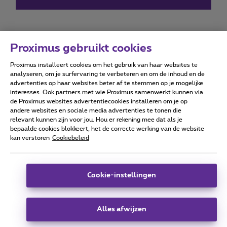
Proximus gebruikt cookies
Proximus installeert cookies om het gebruik van haar websites te
Forumvoorwaarden
Accessibility statement
analyseren, om je surfervaring te verbeteren en om de inhoud en de
advertenties op haar websites beter af te stemmen op je mogelijke
interesses. Ook partners met wie Proximus samenwerkt kunnen via
de Proximus websites advertentiecookies installeren om je op
andere websites en sociale media advertenties te tonen die
relevant kunnen zijn voor jou. Hou er rekening mee dat als je
Alle rechten voorbehouden. ©
2026
Proximus
bepaalde cookies blokkeert, het de correcte werking van de website
kan verstoren
Cookiebeleid
Algemene voorwaarden, consumenteninfo
Prijslijst en tarieven
Toegankelijkheid
Privacy
Cookiebeleid
Cookie manager
Bedrijfsgegevens
Deze website is gecreëerd en wordt beheerd conform het
Cookie-instellingen
Belgisch recht.
Koning Albert II-laan 27 - B-1030 Brussel.
Alles afwijzen